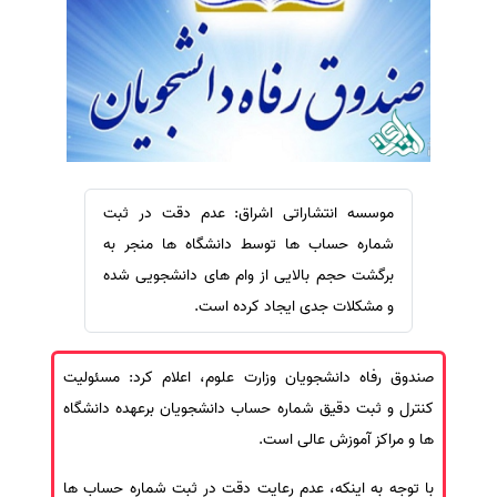
سفارش ویرایش
ترجمه عربی به فارسی
سفارش پارافریز
مشاهده همه زبان ها
سفارش فرمت‌بندی
سفارش کاهش کمیت
سفارش معرفی مجله
سفارش معرفی مقاله
موسسه انتشاراتی اشراق: عدم دقت در ثبت
سفارش معرفی کتاب
شماره حساب ها توسط دانشگاه ها منجر به
برگشت حجم بالایی از وام های دانشجویی شده
سفارش چکیده مبسوط
و مشکلات جدی ایجاد کرده است.
سفارش ترجمه مولتی‌مدیا
سفارش گویندگی
صندوق رفاه دانشجویان وزارت علوم، اعلام کرد: مسئولیت
سفارش تولید محتوا
کنترل و ثبت دقیق شماره حساب دانشجویان برعهده دانشگاه
سفارش ترجمه همزمان
ها و مراکز آموزش عالی است.
سفارش چکیده گرافیکی
با توجه به اینکه، عدم رعایت دقت در ثبت شماره حساب ها
سفارش تهیه کاورلتر