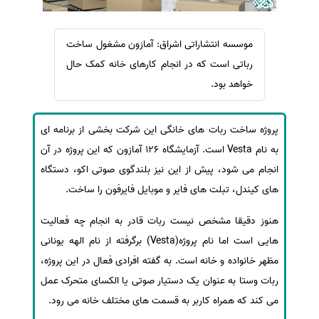
سفارش ویرایش
ترجمه عربی به فارسی
سفارش پارافریز
مشاهده همه زبان ها
موسسه انتشاراتی اشراق: آمازون مشغول ساخت
سفارش فرمت‌بندی
رباتی است که در انجام کارهای خانه کمک حال
سفارش کاهش کمیت
خواهد بود.
سفارش معرفی مجله
پروژه ساخت ربات های خانگی این شرکت بخشی از برنامه ای
سفارش معرفی مقاله
به نام Vesta است. آزمایشگاه 126 آمازون که این پروژه در آن
سفارش معرفی کتاب
انجام می شود، پیش از این نیز بلندگوی صوتی اکو، دستگاه
سفارش چکیده مبسوط
های کیندل، تبلت های فایر و موبایل فایرفون را ساخت.
سفارش ترجمه مولتی‌مدیا
هنوز دقیقا مشخص نیست ربات قادر به انجام چه فعالیت
سفارش گویندگی
هایی است اما نام پروژه(Vesta) برگرفته از نام الهه یونانی
سفارش تولید محتوا
مظهر خانواده و خانه است. به گفته افرادی فعال در این پروژه،
سفارش ترجمه همزمان
ربات وستا به عنوان یک دستیار صوتی یا الکسای متحرک عمل
سفارش چکیده گرافیکی
می کند که همراه کاربر به قسمت های مختلف خانه می رود.
سفارش تهیه کاورلتر