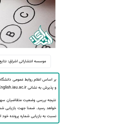
سفارش ویرایش
ترجمه عربی به فارسی
سفارش پارافریز
مشاهده همه زبان ها
سفارش فرمت‌بندی
سفارش کاهش کمیت
سفارش معرفی مجله
سفارش معرفی مقاله
موسسه انتشاراتی اشراق: نتایج آزمون EPT که در فروردین ماه 97 برگزار ش
سفارش معرفی کتاب
سفارش چکیده مبسوط
سفارش ترجمه مولتی‌مدیا
و پذیرش به نشانی English.iau.ac.ir از نتیجه این آزمون آگاهی یابند.
سفارش گویندگی
سفارش تولید محتوا
نتیجه بررسی وضعیت متقاضیان سهمیه
سفارش ترجمه همزمان
نسبت به بازیابی شماره پرونده خود اق
سفارش چکیده گرافیکی
سفارش تهیه کاورلتر