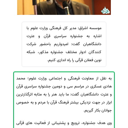
سفارش ویرایش
ترجمه عربی به فارسی
سفارش پارافریز
مشاهده همه زبان ها
سفارش فرمت‌بندی
موسسه اشراق: مدیر کل فرهنگی وزارت علوم با
سفارش کاهش کمیت
اشاره به جشنواره سراسری قرآن و عترت
سفارش معرفی مجله
دانشگاهیان گفت: امیدواریم باحضور شرکت
کنندگان ادوار مختلف جشنواره مذکور، شبکه
سفارش معرفی مقاله
نوین فعلان قرآنی را راه اندازی کنیم.
سفارش معرفی کتاب
سفارش چکیده مبسوط
به نقل از معاونت فرهنگی و اجتماعی وزارت علوم؛ محمد
سفارش ترجمه مولتی‌مدیا
هادی عسکری در مراسم سی و دومین جشنواره سراسری قرآن
سفارش گویندگی
و عترت دانشگاهیان گفت: ما باید هنر را به مثابه اثرگذارترین
سفارش تولید محتوا
ابزار در جهت نزدیکی بیشتر فرهنگ قرآن با مردم و به خصوص
سفارش ترجمه همزمان
جوانان بکار گیریم.
سفارش چکیده گرافیکی
وی هدف جشنواره، ترویج و پشتیبانی از فعالیت های قرآنی
سفارش تهیه کاورلتر