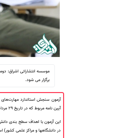
سفارش ویرایش
ترجمه عربی به فارسی
سفارش پارافریز
مشاهده همه زبان ها
سفارش فرمت‌بندی
سفارش کاهش کمیت
سفارش معرفی مجله
سفارش معرفی مقاله
سفارش معرفی کتاب
سفارش چکیده مبسوط
برگزار می شود.
سفارش ترجمه مولتی‌مدیا
سفارش گویندگی
سفارش تولید محتوا
آیین نامه مربوط که در تاریخ 29 مرداد 96 به تایید وزیر علوم، رسیده و به دانشگاهها ابلاغ شده است، برگزار می شود.
سفارش ترجمه همزمان
این آزمون با اهداف سطح بندی دانش 
سفارش چکیده گرافیکی
در دانشگاهها و مراکز علمی کشور) اس
سفارش تهیه کاورلتر