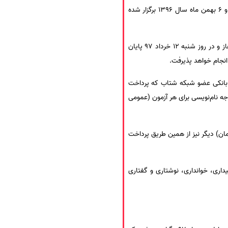
نخستین آزمون سامفا برای دانشجویان غیر ایرانی شاغل به تحصیل در دانشگاهها و موسسات آموزش عالی در تاریخ 5 و 6 بهمن ماه سال 1396 برگزار شده
نام‌نویسی برای شرکت در دومین آزمون سنجش استاندارد مهارت‌های زبان فارسی (سامفا) از روز دوشنبه 7 خرداد 97 آغاز و در روز شنبه 12 خرداد 97 پایان
ای بانکی عضو شبکه شتاب که پرداخت
 مذکور و پرداخت 600 هزار ریال (60 هزار تومان) به عنوان وجه نام‌نویسی برای هر آزمون (عمومی
نویسی در هر 2 آزمون (عمومی و آکادمیک) ‌باشد، لازم است مبلغ 600 هزار ریال (60 هزار تومان) دیگر نیز از همین طریق پرداخت
و آکادمیک، شامل بخشهای شنیداری، خوانداری، نوشتاری و گفتاری