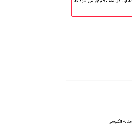
سومین آزمون سنجش استاندارد مهارتهای زبان فارسی (سامفا) در نیمه اول شهریورماه97 و چهارمین آزمون مذکور در نیمه اول دی ماه 97 برگزار می شود که
قاله انگلیسی