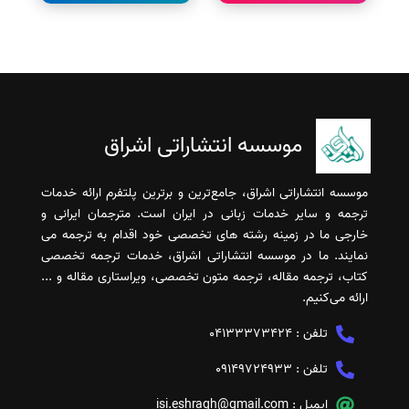
موسسه انتشاراتی اشراق
موسسه انتشاراتی اشراق، جامع‌ترین و برترین پلتفرم ارائه خدمات
ترجمه و سایر خدمات زبانی در ایران است. مترجمان ایرانی و
خارجی ما در زمینه رشته های تخصصی خود اقدام به ترجمه می
نمایند. ما در موسسه انتشاراتی اشراق، خدمات ترجمه تخصصی
کتاب، ترجمه مقاله، ترجمه متون تخصصی، ویراستاری مقاله و ...
ارائه می‌کنیم.
تلفن :
04133373424
تلفن :
09149724933
ایمیل :
isi.eshragh@gmail.com