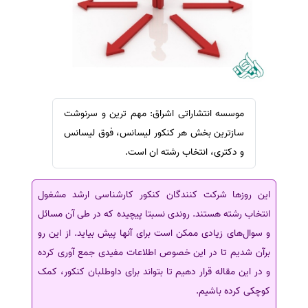
سفارش ویرایش
ترجمه عربی به فارسی
سفارش پارافریز
مشاهده همه زبان ها
سفارش فرمت‌بندی
سفارش کاهش کمیت
سفارش معرفی مجله
موسسه انتشاراتی اشراق: مهم ترین و سرنوشت
سفارش معرفی مقاله
سازترین بخش هر کنکور لیسانس، فوق لیسانس
سفارش معرفی کتاب
و دکتری، انتخاب رشته ان است.
سفارش چکیده مبسوط
سفارش ترجمه مولتی‌مدیا
این روزها شرکت کنندگان کنکور کارشناسی ارشد مشغول
انتخاب رشته هستند. روندی نسبتا پیچیده که در طی آن مسائل
سفارش گویندگی
و سوال‌های زیادی ممکن است برای آنها پیش بیاید. از این رو
سفارش تولید محتوا
برآن شدیم تا در این خصوص اطلاعات مفیدی جمع آوری کرده
سفارش ترجمه همزمان
و در این مقاله قرار دهیم تا بتواند برای داوطلبان کنکور، کمک
سفارش چکیده گرافیکی
کوچکی کرده باشیم.
سفارش تهیه کاورلتر