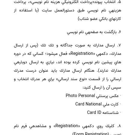
٥. انتخاب پيوند«پرداخت الكترونيكي هزينه نام نويسي»، پرداخت
هزينه­ي نام نويسي طبق دستورالعمل سايت (با استفاده از
كارتهاي بانكي عضو شتاب)
٦. بازگشت به صفحه­ي نام نويسي
٧. ارسال مدارك به صورت جداگانه و تك تك (پس از ارسال
مدارك، دكمه­ي «Registration» فعال ميشود؛ كساني كه در دوره
هاي پيشين نام نويسي كرده بوده ­اند، نيازي به ارسال دوباره­ي
مدارك ندارند). هنگام ارسال مدارك بايد عنوان درست مدرك
ارسالي را از قسمت «نوع سند ارسالي» براي هر مدرك انتخاب و
سپس آن را ارسال كنيد:
· عكس پرسنلي Photo Personal
· كارت ملي Card National
· شناسنامه Card ID
٨. كليك روي دكمه­ي «Registration» و مشاهده­­ي فرم نام
نويسي (Form Registration)