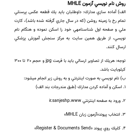
روش نام نويسي آزمون MHLE
الف) آماده ­سازي مدارك: داوطلبان بايد يك قطعه عكس پرسنلي
تمام رخ با زمينه روشن (كه در سال جاري گرفته شده باشد)، كارت
ملي و صفحه اول شناسنامه­ي خود را اسكن نموده و هنگام نام
نويسي، از طريق همين سايت به مركز سنجش آموزش پزشكي
ارسال كنند.
توجه: هريك از تصاوير ارسالي بايد با فرمت jpg و حجم ٢٠ تا ٣٠٠
كيلوبايت باشد.
ب) نام نويسي به صورت اينترنتي و به روش زير انجام ميشود:
١. اسكن و آماده كردن مدارك (طبق مندرجات بند الف)
٢. ورود به صفحه­ اينترنتي ir.sanjeshp.www
٣. انتخاب پيوند«آزمون زبان MHLE»
٤. كليك روي پيوند «Register & Documents Send»