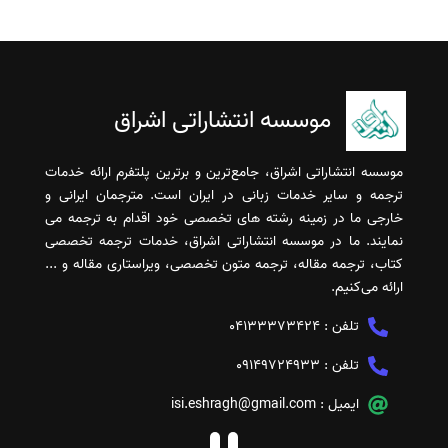
موسسه انتشاراتی اشراق
موسسه انتشاراتی اشراق، جامع‌ترین و برترین پلتفرم ارائه خدمات
ترجمه و سایر خدمات زبانی در ایران است. مترجمان ایرانی و
خارجی ما در زمینه رشته های تخصصی خود اقدام به ترجمه می
نمایند. ما در موسسه انتشاراتی اشراق، خدمات ترجمه تخصصی
کتاب، ترجمه مقاله، ترجمه متون تخصصی، ویراستاری مقاله و ...
ارائه می‌کنیم.
تلفن :
04133373424
تلفن :
09149724933
ایمیل :
isi.eshragh@gmail.com