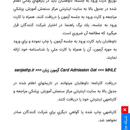
توزيع كارت ورود به جلسه: داوطلبان بايد در بازههاي زماني اعلام
شده در جدول بالا به سايت اينترنتي مركز سنجش آموزش پزشكي
مراجعه و كارت ورود به جلسه آزمون را دريافت كنند. همراه با كارت
ورود به جلسه، يك برگ راهنما در اختيار شركت كنندگان قرار
ميگيرد كه مطالعه آن ضروري است.
داوطلبان بايد كارت ورود به جلسه آزمون را چاپ نموده و براي ورود
به حوزه­ آزمون، آن را همراه با كارت ملي يا شناسنامه­ خود ارائه
نمايند.
Card Admission Get <<< MHLE
آزمون زبان
<<< sanjeshp.ir
دريافت كارنامه: داوطلبان ميتوانند در تاريخهاي اعلام شده در
جدول بالا به سايت اينترنتي مركز سنجش آموزش پزشكي مراجعه و
كارنامهي اينترنتي خود را دريافت كنند.
كارنامه­ي چاپ شده يا گواهي ديگري براي شركت كنندگان صادر
نخواهد شد.