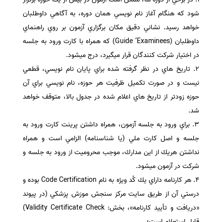
شود كه هنگام آغاز نام نويسي همان دوره، به آگاهي داوطلبان
خواهد رسيد. نشاني دقيق مكان برگزاري آزمون بر روي راهنماي
داوطلبان (Guide ‘Examinees) كه همراه با كارت ورود به جلسه
در اختيار شركت كنندگان قرار ميگيرد، درج ميشود.
٢. تاريخ هاي در نظر گرفته شده براي پايان نام نويسي، قطعي
نيست و در صورت تكميل ظرفيت هر حوزه، نام نويسي براي آن
حوزه زودتر از تاريخ هاي اعلام شده در جدول بالا، متوقف خواهد
شد.
٣. براي ورود به جلسه آزمون، همراه داشتن پرينت كارت ورود به
جلسه و اصل كارت ملي (يا شناسنامه) الزامي است و همراه
نداشتن هريك از اين مدارك، موجب محروميت از ورود به جلسه و
شركت در آزمون ميشود.
٤. هر كارنامه داراي يك كُد ويژه به نام Code Certification بوده و
درستي آن از طريق سايت مركز سنجش موزش پزشكي (در پيوند
«دريافت و تأييد كارنامه»، بخش: Validity Certificate Check)
قابل استعلام است؛