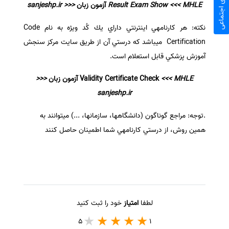
شبکه های اجتماعی
Result Exam Show <<< MHLE
آزمون زبان
<<< sanjeshp.ir
نكته: هر كارنامه­ي اينترنتي داراي يك كُد ويژه به نام Code
Certification ميباشد كه درستي آن از طريق سايت مركز سنجش
آموزش پزشكي قابل استعلام است.
<<< MHLE
Validity Certificate Check
آزمون زبان
<<<
sanjeshp.ir
.توجه: مراجع گوناگون (دانشگاهها، سازمانها، ...) ميتوانند به
همين روش، از درستي كارنامه­ي شما اطمينان حاصل كنند
لطفا
امتیاز
خود را ثبت کنید
5
1