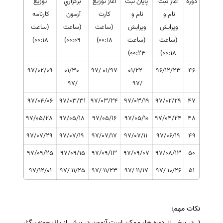
دوره
آغاز ثبت
پايان ثبت
آغاز توزيع
برگزاري
توزيع
نام و
نام و
كارت
آزمون
كارنامه
سفارش انگیزه‌نامه‌SOP
ويرايش
ويرايش
(ساعت
(ساعت
(ساعت
(ساعت
(ساعت
٠٠:١٨)
٠٠:٠٩)
٠٠:١٨)
٠٠:٢٤)
٠٠:١٨)
٩٧/٠٢/٠٩
30/٠١
٩٧/01 /97
22/٠١
٩٦/١٢/٢٣
46
/97
/97
٩٧/٠٤/٠٦
٩٧/٠٣/٣١
٩٧/٠٣/٢٤
٩٧/٠٣/١٩
٩٧/٠٢/٢٩
47
٩٧/٠٥/٢٨
٩٧/٠٥/١٨
٩٧/٠٥/١٦
٩٧/٠٥/١٠
٩٧/٠٤/٢٤
48
٩٧/٠٧/٢٩
٩٧/٠٧/١٩
٩٧/٠٧/١٧
٩٧/٠٧/١١
٩٧/٠٦/١٩
49
٩٧/٠٩/٢٥
٩٧/٠٩/١٥
٩٧/٠٩/١٣
٩٧/٠٩/٠٧
٩٧/٠٨/١٣
50
٩٧/١٢/٠١
25/١١ /97
23/١١ /97
17/١١ /97
26/١٠ /97
51
نكات مهم:
١. در برخي از دوره ها، ممكن است آزمون در بيش از يك حوزه برگزار