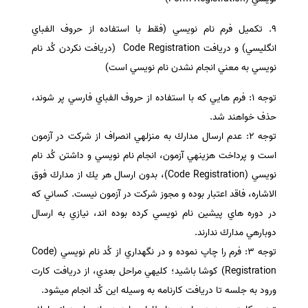
٩. تكميل فرم نام نويسي (فقط با استفاده از حروف الفباي
انگليسي) و دريافت Code Registration (دريافت نكردن كُد نام
نويسي به معني انجام نشدن نام نويسي است)
توجه ١: فرم هايي كه با استفاده از حروف الفباي فارسي پر شوند،
حذف خواهند شد.
توجه ٢: عدم ارسال مدارك به منزلهي انصراف از شركت در آزمون
است و پرداخت هزينهي آزمون، انجام نام نويسي و داشتن كُد نام
نويسي (Code Registration)، بدون ارسال هر يك از مدارك فوق
الاشاره، فاقد اعتبار بوده و مجوز شركت در آزمون نيست. كساني كه
در دوره هاي پيشين نام نويسي كرده بوده اند، نيازي به ارسال
دوباره­ي مدارك ندارند.
توجه ٣: فرم را چاپ نموده و در نگهداري از كُد نام نويسي (Code
Registration) كوشا باشيد؛ كليهي مراحل بعدي، از دريافت كارت
ورود به جلسه تا دريافت كارنامه به وسيله اين كُد انجام ميشود.