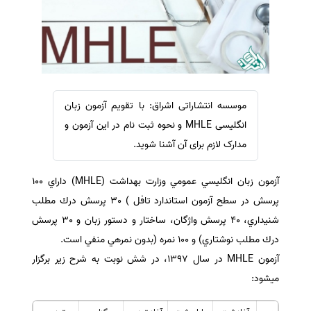
سفارش ویرایش
ترجمه عربی به فارسی
سفارش پارافریز
مشاهده همه زبان ها
سفارش فرمت‌بندی
سفارش کاهش کمیت
سفارش معرفی مجله
موسسه انتشاراتی اشراق: با تقویم آزمون زبان
انگلیسی MHLE و نحوه ثبت نام در این آزمون و
سفارش معرفی مقاله
مدارک لازم برای آن آشنا شوید.
سفارش معرفی کتاب
سفارش چکیده مبسوط
آزمون زبان انگليسي عمومي وزارت بهداشت (MHLE) داراي ١٠٠
سفارش ترجمه مولتی‌مدیا
پرسش در سطح آزمون استاندارد تافل ) ٣٠ پرسش درك مطلب
سفارش گویندگی
شنيداري، ٤٠ پرسش واژگان، ساختار و دستور زبان و ٣٠ پرسش
درك مطلب نوشتاري) و ١٠٠ نمره (بدون نمرهي منفي است.
سفارش تولید محتوا
آزمون MHLE در سال ١٣٩٧، در شش نوبت به شرح زير برگزار
سفارش ترجمه همزمان
ميشود:
سفارش چکیده گرافیکی
سفارش تهیه کاورلتر