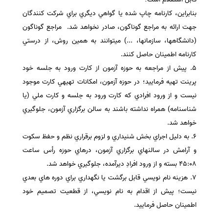
بنابراين، كارنامه­ چاپ شده يا گواهي ديگري براي شركت كنندگان
جهت ارائه به مراجع گوناگون، صادر نخواهد شد. مراجع گوناگون
(دانشگاهها، سازمانها، ...) ميتوانند به همين روش، از درستي
كارنامه اطمينان حاصل كنند.
٥. پيش از مراجعه به حوزه­ آزمون از كارت ورود به جلسه خود
پرينت تهيه فرماييد؛ در حوزه­ آزمون، امكانات تهيه­ي كارت موجود
نيست و از ورود افرادي كه كارت ورود به جلسه و كارت ملي (يا
شناسنامه) همراه نداشته باشند به سالن برگزاري آزمون، جلوگيري
خواهد شد.
٦. به دليل اجراي بخش شنيداري و لزوم برقراري نظم و حفظ سكوت
و آرامش در سالنهاي برگزاري آزمون، درهاي حوزه رأس ساعت
٤٥:٠٨ بسته و از ورود افرادِ ديرآمده، جلوگيري خواهد شد.
٧. هزينه­ نام نويسي قابل برگشت يا نگهداري براي دوره ­هاي بعدي
نيست؛ پيش از اقدام به نام نويسي، از قطعيت تصميم خود
اطمينان حاصل فرماييد.