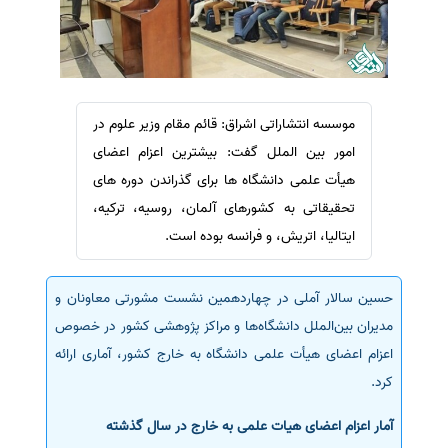
سفارش ویرایش
ترجمه عربی به فارسی
سفارش پارافریز
مشاهده همه زبان ها
سفارش فرمت‌بندی
سفارش کاهش کمیت
موسسه انتشاراتی اشراق: قائم مقام وزیر علوم در
سفارش معرفی مجله
امور بین الملل گفت: بیشترین اعزام اعضای
هیأت علمی دانشگاه ها برای گذراندن دوره های
سفارش معرفی مقاله
تحقیقاتی به کشورهای آلمان، روسیه، ترکیه،
سفارش معرفی کتاب
ایتالیا، اتریش، و فرانسه بوده است.
سفارش چکیده مبسوط
سفارش ترجمه مولتی‌مدیا
حسین سالار آملی در چهاردهمین نشست مشورتی معاونان و
سفارش گویندگی
مدیران بین‌الملل دانشگاه‌ها و مراکز پژوهشی کشور در خصوص
سفارش تولید محتوا
اعزام اعضای هیأت علمی دانشگاه به خارج کشور، آماری ارائه
سفارش ترجمه همزمان
کرد.
سفارش چکیده گرافیکی
آمار اعزام اعضای هیات علمی به خارج در سال گذشته
سفارش تهیه کاورلتر