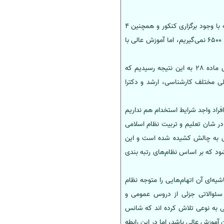
رئیس مرکز برنامه‌ریزی، منابع انسانی و فناوری اطلاعات وزارت آموزش و پرورش گفت: آموزش عالی باید پاسخگو باشد که با وجود برگزاری کنکور و همچنین 4
سال که در دانشگاه شهریه می‌گیرد، چرا باید وضعیت فارغ التحصیلان ما اینگونه باشد؟ برای دانشگاه فرهنگیان رتبه زیر 6500 نمی‌گیریم، اما آموزش عالی با
وی با تاکید بر اینکه آموزش و پرورش باید در دانشگاه فرهنگیان سرمایه گذاری کند، گفت: سه دوره است که براساس ماده 28 به این نتیجه رسیدیم که
زمون استخدامی با مدارک تحصیلی مختلف کارشناسی، ارشد و دکترا
فراد واجد شرایط استخدام هم نداریم
 در شان تعلیم و تربیت نظام اسلامی
لی به چالش کشیده شده است و این
د که بر اساس نظام‌های رتبه بندی
یه‌ای آن اتهام‌هایی را متوجه نظام
 سئوالاتی جزئی از دروس عمومی و
 به نوعی تلاش کرده اند که شانس
آموزش عالی باشد، اما در این رابطه