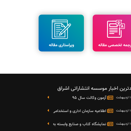
رجمه تخصصی مقاله
ویراستاری مقاله
ترین اخبار موسسه انتشاراتی اشراق
آزمون وکالت سال 95
اطلاعیه سازمان اداری و استخدامی کشور در خصوص نتایج دومین آز
نمایشگاه کتاب و صنایع وابسته به دانشگاه صنعتی شریف 4 الی 8 مهر ماه 95