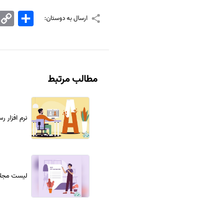
اشتراک
Copy
ارسال به دوستان:
Link
مطالب مرتبط
نرم افزار ر
لیست مجلات 025