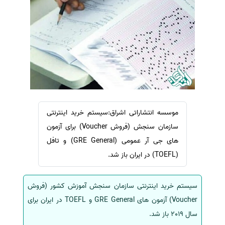
سفارش ویرایش
ترجمه عربی به فارسی
سفارش پارافریز
مشاهده همه زبان ها
سفارش فرمت‌بندی
سفارش کاهش کمیت
سفارش معرفی مجله
سفارش معرفی مقاله
سفارش معرفی کتاب
موسسه انتشاراتی اشراق:سیستم خرید اینترنتی
سفارش چکیده مبسوط
سازمان سنجش (فروش Voucher) برای آزمون
های جی آر عمومی (GRE General) و تافل
سفارش ترجمه مولتی‌مدیا
(TOEFL) در ایران باز شد.
سفارش گویندگی
سفارش تولید محتوا
سیستم خرید اینترنتی سازمان سنجش آموزش کشور (فروش
سفارش ترجمه همزمان
Voucher) آزمون های GRE General و TOEFL در ایران برای
سفارش چکیده گرافیکی
سال 2019 باز شد.
سفارش تهیه کاورلتر