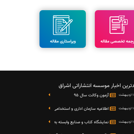
رجمه تخصصی مقاله
ویراستاری مقاله
ترین اخبار موسسه انتشاراتی اشراق
آزمون وکالت سال 95
اطلاعیه سازمان اداری و استخدامی کشور در خصوص نتایج دومین آز
نمایشگاه کتاب و صنایع وابسته به دانشگاه صنعتی شریف 4 الی 8 مهر ماه 95