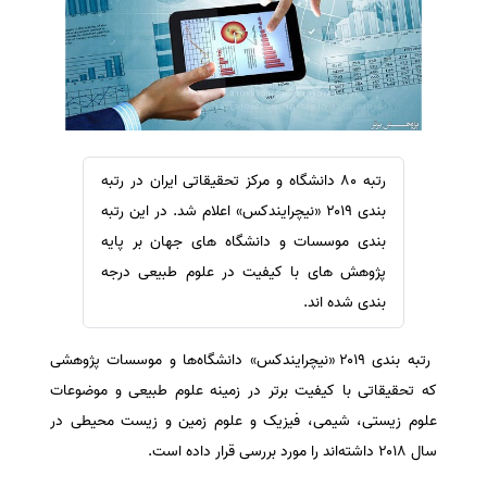
سفارش ویرایش
ترجمه عربی به فارسی
سفارش پارافریز
مشاهده همه زبان ها
سفارش فرمت‌بندی
سفارش کاهش کمیت
سفارش معرفی مجله
رتبه ۸۰ دانشگاه و مرکز تحقیقاتی ایران در رتبه
سفارش معرفی مقاله
بندی ۲۰۱۹ «نیچرایندکس» اعلام شد. در این رتبه
سفارش معرفی کتاب
بندی موسسات و دانشگاه های جهان بر پایه
سفارش چکیده مبسوط
پژوهش های با کیفیت در علوم طبیعی درجه
بندی شده اند.
سفارش ترجمه مولتی‌مدیا
سفارش گویندگی
رتبه بندی ۲۰۱۹ «نیچرایندکس» دانشگاه‌ها و موسسات پژوهشی
سفارش تولید محتوا
که تحقیقاتی با کیفیت برتر در زمینه علوم طبیعی و موضوعات
سفارش ترجمه همزمان
علوم زیستی، شیمی، فیزیک و علوم زمین و زیست محیطی در
سفارش چکیده گرافیکی
سال ۲۰۱۸ داشته‌اند را مورد بررسی قرار داده است.
سفارش تهیه کاورلتر