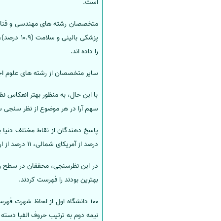
است.
را داده اند.
سایر متخصصان از رشته های علوم اجتماعی (8.1 درصد)، روانشناسی (3.1 درصد)، آموزش (2.5 درصد) و قانون (1 درصد) در 
با این حال، به منظور بهتر انعکاس ن
سهم آرا در هر موضوع از نظر سنجی 
درصد از آمریکای شمالی، 11 درصد از اروپای شرقی، 5 درصد از آمریکای لاتین، 2 درصد از آفریقا و 1 درصد از شرق آسیا بودند.
بهترین بودند را فهرست کردند.
نیمه دوم به ترتیب حروف الفبا دسته 