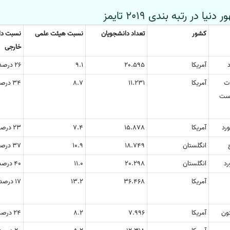
کشور
تعداد دانشجویان
نسبت هیئت علمی
نسبت دا
خارجی
د
آمریکا
20.595
9.1
26 درصد
ات
آمریکا
11.231
8.7
34 درصد
وست
ورد
آمریکا
15.878
7.4
23 درصد
انگلستان
18.749
10.9
37 درصد
رد
انگلستان
20.298
11.0
40 درصد
آمریکا
36.468
13.2
17 درصد
تون
آمریکا
7.996
8.2
24 درصد