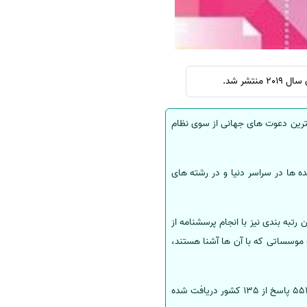
شر شد.
یان به عنوان یکی از بزرگترین دعوت های جهانی از سوی نظام
خ دهنده ها در سراسر دنیا و در رشته های
تبه بندی نیز با انجام پرسشنامه از
 موسساتی که با آن ها آشنا هستند،
رتبه بندی 2019 بر اساس نظرسنجی انجام شده بین سال های 2018 تا فوریه 2019 انجام می شود که در مجموع 11 هزار و 554 پاسخ از 135 کشور دریافت شده