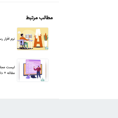
مطالب مرتبط
نرم افزار ر
لیست مجلا
مقاله + دان