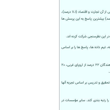
متخصصان رشته های مهندسی و فناوری (به ترتیب 17.5 درصد پاسخ ها)، و به دنبال آن علوم فیزیکی (14.4 درصد) و پس از آن تجارت و اقتصاد (11.1 درصد)،
 و سلامت (10.9 درصد)، علوم زیستی (10.7 درصد)، هنر و علوم انسانی (10.7 درصد) و علوم کامپیوتر (10 درصد) بیشترین پاسخ به این پرسش ها
، تیم داده ها، پاسخ ها را بر اساس
پاسخ دهندگان از نقاط مختلف دنیا بودند و در مجموع 39 درصد پاسخ ها از منطقه آسیا و اقیانوس آرام و بقیه پاسخ دهندگان 22 درصد از اروپای غربی، 20
 گرفتند و هر کدام از آنها 15 دانشگاه را که در هر رده تحقیق و تدریس بر اساس تجربه آنها
ه اند، اما نظام رتبه بندی تایمز تصمیم گرفته است که تنها 50 دانشگاه اول را رتبه بندی کند. سایر مؤسسات در