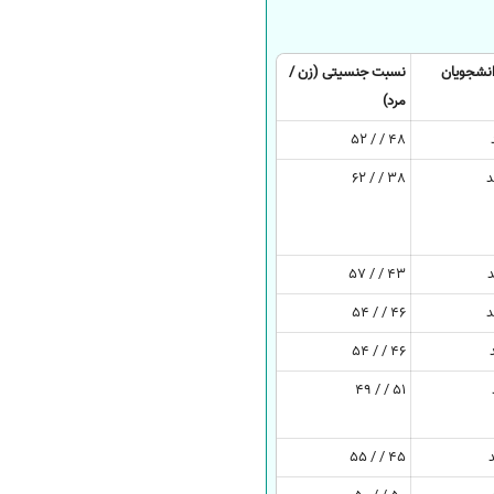
نشجویان
نسبت جنسیتی (زن /
مرد)
48 / / 52
38 / / 62
43 / / 57
46 / / 54
46 / / 54
51 / / 49
45 / / 55