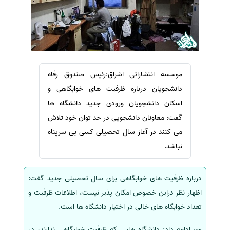
سفارش ویرایش
ترجمه عربی به فارسی
سفارش پارافریز
مشاهده همه زبان ها
سفارش فرمت‌بندی
سفارش کاهش کمیت
موسسه انتشاراتی اشراق:رئیس صندوق رفاه
سفارش معرفی مجله
دانشجویان درباره ظرفیت های خوابگاهی و
سفارش معرفی مقاله
اسکان دانشجویان ورودی جدید دانشگاه ها
سفارش معرفی کتاب
گفت: معاونان دانشجویی در حد توان خود تلاش
سفارش چکیده مبسوط
می کنند در آغاز سال تحصیلی کسی بی سرپناه
سفارش ترجمه مولتی‌مدیا
نباشد.
سفارش گویندگی
درباره ظرفیت های خوابگاهی برای سال تحصیلی جدید گفت:
سفارش تولید محتوا
اظهار نظر دراین خصوص امکان پذیر نیست، اطلاعات ظرفیت و
سفارش ترجمه همزمان
تعداد خوابگاه های خالی در اختیار دانشگاه ها است.
سفارش چکیده گرافیکی
وی ادامه داد: دانشگاه هایی که ظرفیت خوابگاهی ندارند، در
سفارش تهیه کاورلتر