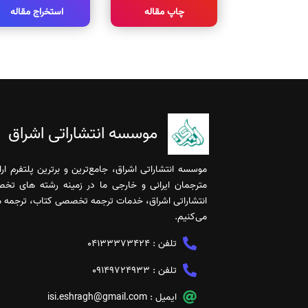
چاپ مقاله
استخراج مقاله
موسسه انتشاراتی اشراق
موسسه انتشاراتی اشراق، جامع‌ترین و برترین پلتفرم ا
مترجمان ایرانی و خارجی ما در زمینه رشته های تخ
انتشاراتی اشراق، خدمات ترجمه تخصصی کتاب، ترجمه مقا
می‌کنیم.
تلفن :
04133373424
تلفن :
09149724933
ایمیل :
isi.eshragh@gmail.com