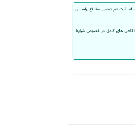
رساند ثبت نام تمامی مقاطع براساس
wWw. ضمن دریافت دفترچه راهنما و کسب آگاهی های کامل در خصوص شرایط