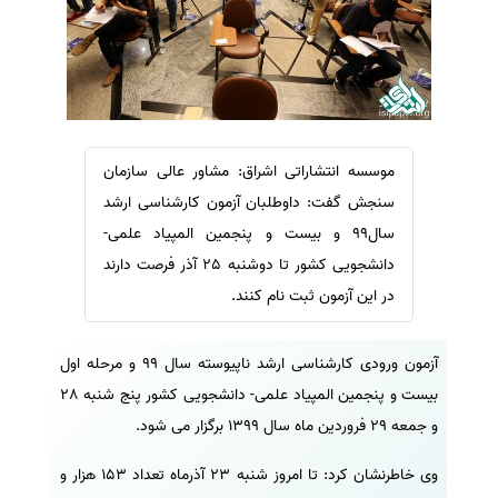
سفارش ویرایش
ترجمه عربی به فارسی
سفارش پارافریز
مشاهده همه زبان ها
سفارش فرمت‌بندی
سفارش کاهش کمیت
سفارش معرفی مجله
موسسه انتشاراتی اشراق: مشاور عالی سازمان
سنجش گفت: داوطلبان آزمون کارشناسی ارشد
سفارش معرفی مقاله
سال99 و بیست و پنجمین المپیاد علمی-
سفارش معرفی کتاب
دانشجویی کشور تا دوشنبه 25 آذر فرصت دارند
سفارش چکیده مبسوط
در این آزمون ثبت نام کنند.
سفارش ترجمه مولتی‌مدیا
سفارش گویندگی
آزمون ورودی کارشناسی ارشد ناپیوسته سال 99 و مرحله اول
سفارش تولید محتوا
بیست و پنجمین المپیاد علمی- دانشجویی کشور پنج شنبه 28
سفارش ترجمه همزمان
و جمعه 29 فروردین ماه سال 1399 برگزار می شود.
سفارش چکیده گرافیکی
وی خاطرنشان کرد: تا امروز شنبه 23 آذرماه تعداد 153 هزار و
سفارش تهیه کاورلتر