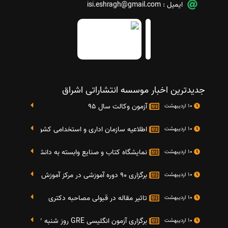
ایمیل :
isi.eshragh@gmail.com
جدیدترین اخبار موسسه انتشاراتی اشراق
آزمون وکالت سال 95
10 اردیبهشت
اطلاعیه سازمان اداری و استخدامی کشور در خصوص نت
10 اردیبهشت
نمایشگاه کتاب و صنایع وابسته به دانشگاه صنعتی شریف 4 الی 8 مهر م
10 اردیبهشت
برگزاری 90 دوره آموزشی در مرکز آموزش فرهنگی دانشگاه علامه
10 اردیبهشت
تاثیر مقاله در قبولی مصاحبه دکتری
10 اردیبهشت
برگزاری آزمون انگلیسی GRE روز شنبه 27 شهریور(مقارن با 17 سپتامبر 2016)
10 اردیبهشت