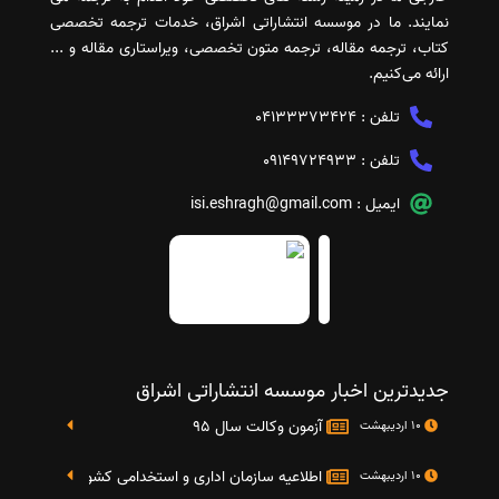
نمایند. ما در موسسه انتشاراتی اشراق، خدمات ترجمه تخصصی
کتاب، ترجمه مقاله، ترجمه متون تخصصی، ویراستاری مقاله و ...
ارائه می‌کنیم.
تلفن :
04133373424
تلفن :
09149724933
ایمیل :
isi.eshragh@gmail.com
جدیدترین اخبار موسسه انتشاراتی اشراق
آزمون وکالت سال 95
10 اردیبهشت
اطلاعیه سازمان اداری و استخدامی کشور در خصوص نت
10 اردیبهشت