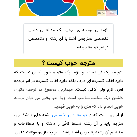
سفارش ویرایش
ترجمه عربی به فارسی
سفارش پارافریز
مشاهده همه زبان ها
سفارش فرمت‌بندی
لازمه ی ترجمه ی موفق یک مقاله ی علمی
سفارش کاهش کمیت
تخصصی ،مترجمی آشنا با آن رشته و متخصص
سفارش معرفی مجله
در امر ترجمه میباشد .
سفارش معرفی مقاله
مترجم خوب کیست ؟
سفارش معرفی کتاب
ترجمه یک فن است و الزاما یک مترجم خوب کسی نیست که
سفارش چکیده مبسوط
دایره لغات گسترده ای دارد . بلکه دایره لغات گسترده در امر ترجمه
سفارش ترجمه مولتی‌مدیا
امری لازم ولی کافی نیست.
مهمترین موضوع در ترجمه متون،
سفارش گویندگی
داشتن درک مطلب مناسب است. زیرا تنها وقتی می توان ترجمه
خوبی انجام داد که متن را به خوبی فهمید
.
سفارش تولید محتوا
از این رو
است که در
ترجمه های تخصصی
رشته های دانشگاهی،
سفارش ترجمه همزمان
مترجم باید بر آن رشته تسلط کافی را داشته و با اصطلاحات و
سفارش چکیده گرافیکی
مفاهیم آن رشته به خوبی آشنا باشد . هر یک از موضوعات علمی-
سفارش تهیه کاورلتر