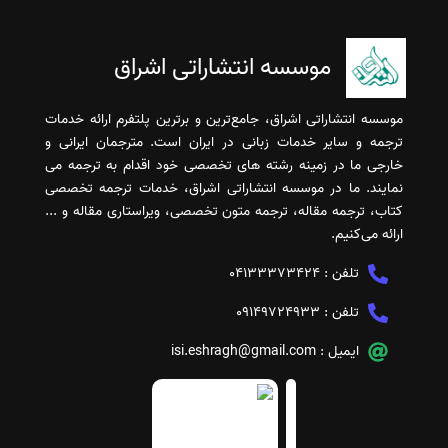
موسسه انتشاراتی اشراق
موسسه انتشاراتی اشراق، جامع‌ترین و برترین پلتفرم ارائه خدمات
ترجمه و سایر خدمات زبانی در ایران است. مترجمان ایرانی و
خارجی ما در زمینه رشته های تخصصی خود اقدام به ترجمه می
نمایند. ما در موسسه انتشاراتی اشراق، خدمات ترجمه تخصصی
کتاب، ترجمه مقاله، ترجمه متون تخصصی، ویراستاری مقاله و ...
ارائه می‌کنیم.
تلفن :
04133373424
تلفن :
09149724933
ایمیل :
isi.eshragh@gmail.com