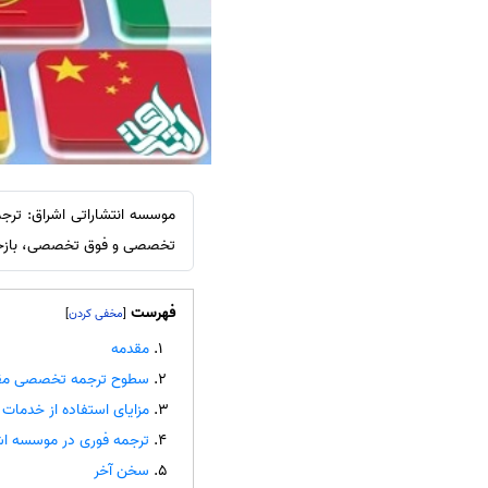
سفارش ویرایش
ترجمه عربی به فارسی
سفارش پارافریز
مشاهده همه زبان ها
سفارش فرمت‌بندی
سفارش کاهش کمیت
سفارش معرفی مجله
سفارش معرفی مقاله
موسسه انتشاراتی اشراق: ترج
سفارش معرفی کتاب
تخصصی و فوق تخصصی، بازخوان
سفارش چکیده مبسوط
سفارش ترجمه مولتی‌مدیا
فهرست
]
[
سفارش گویندگی
مقدمه
سطوح ترجمه تخصصی مقا
سفارش تولید محتوا
مزایای استفاده از خدمات
سفارش ترجمه همزمان
ترجمه فوری در موسسه اش
سفارش چکیده گرافیکی
سخن آخر
سفارش تهیه کاورلتر