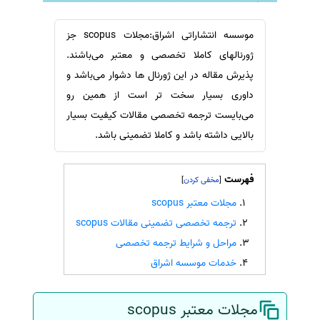
سفارش ویرایش
ترجمه عربی به فارسی
موسسه انتشاراتی اشراق:مجلات scopus جز
سفارش پارافریز
مشاهده همه زبان ها
ژورنالهای کاملا تخصصی و معتبر می‌باشند.
سفارش فرمت‌بندی
پذیرش مقاله در این ژورنال ها دشوار می‌باشد و
سفارش کاهش کمیت
داوری بسیار سخت تر است از همین رو
سفارش معرفی مجله
می‌بایست ترجمه تخصصی مقالات کیفیت بسیار
سفارش معرفی مقاله
بالایی داشته باشد و کاملا تضمینی باشد.
سفارش معرفی کتاب
سفارش چکیده مبسوط
فهرست
]
[
سفارش ترجمه مولتی‌مدیا
مجلات معتبر scopus
ترجمه تخصصی تضمینی مقالات scopus
سفارش گویندگی
مراحل و شرایط ترجمه تخصصی
سفارش تولید محتوا
خدمات موسسه اشراق
سفارش ترجمه همزمان
سفارش چکیده گرافیکی
مجلات معتبر scopus
سفارش تهیه کاورلتر