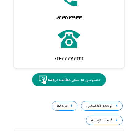
09149724933
041-33373424
دسترسی به سایر مطالب ترجمه
ترجمه تخصصی
ترجمه
قیمت ترجمه