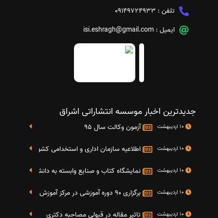
تلفن :
09149724933
ایمیل :
isi.eshragh@gmail.com
جدیدترین اخبار موسسه انتشاراتی اشراق
آزمون وکالت سال 95
10 اردیبهشت
اطلاعیه سازمان اداری و استخدامی کشور در خصوص نت
10 اردیبهشت
نمایشگاه کتاب و صنایع وابسته به دانشگاه صنعتی شریف 4 الی 8 مهر م
10 اردیبهشت
برگزاری 90 دوره آموزشی در مرکز آموزش فرهنگی دانشگاه علامه
10 اردیبهشت
تاثیر مقاله در قبولی مصاحبه دکتری
10 اردیبهشت