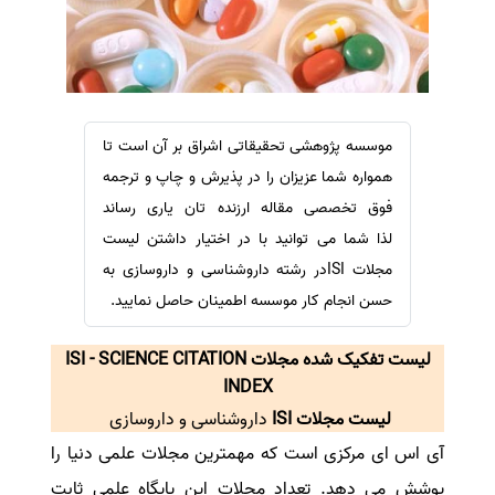
سفارش ویرایش
ترجمه عربی به فارسی
سفارش پارافریز
مشاهده همه زبان ها
سفارش فرمت‌بندی
سفارش کاهش کمیت
موسسه پژوهشی تحقیقاتی اشراق بر آن است تا
سفارش معرفی مجله
همواره شما عزیزان را در پذیرش و چاپ و ترجمه
سفارش معرفی مقاله
فوق تخصصی مقاله ارزنده تان یاری رساند
لذا شما می توانید با در اختیار داشتن لیست
سفارش معرفی کتاب
مجلات ISIدر رشته داروشناسی و داروسازی به
سفارش چکیده مبسوط
حسن انجام کار موسسه اطمینان حاصل نمایید.
سفارش ترجمه مولتی‌مدیا
سفارش گویندگی
لیست تفکیک شده مجلات ISI - SCIENCE CITATION
سفارش تولید محتوا
INDEX
لیست مجلات ISI
داروشناسی و داروسازی
سفارش ترجمه همزمان
آی اس ای مرکزی است که مهمترین مجلات علمی دنیا را
سفارش چکیده گرافیکی
پوشش می دهد. تعداد مجلات این پایگاه علمی ثابت
سفارش تهیه کاورلتر