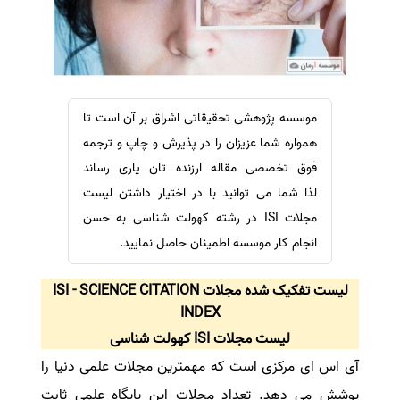
سفارش ویرایش
ترجمه عربی به فارسی
سفارش پارافریز
مشاهده همه زبان ها
سفارش فرمت‌بندی
سفارش کاهش کمیت
موسسه پژوهشی تحقیقاتی اشراق بر آن است تا
سفارش معرفی مجله
همواره شما عزیزان را در پذیرش و چاپ و ترجمه
سفارش معرفی مقاله
فوق تخصصی مقاله ارزنده تان یاری رساند
لذا شما می توانید با در اختیار داشتن لیست
سفارش معرفی کتاب
مجلات ISI در رشته کهولت شناسی به حسن
سفارش چکیده مبسوط
انجام کار موسسه اطمینان حاصل نمایید.
سفارش ترجمه مولتی‌مدیا
سفارش گویندگی
لیست تفکیک شده مجلات ISI - SCIENCE CITATION
سفارش تولید محتوا
INDEX
لیست مجلات ISI کهولت شناسی
سفارش ترجمه همزمان
آی اس ای مرکزی است که مهمترین مجلات علمی دنیا را
سفارش چکیده گرافیکی
پوشش می دهد. تعداد مجلات این پایگاه علمی ثابت
سفارش تهیه کاورلتر