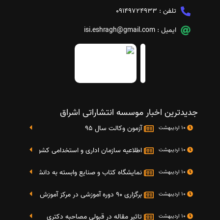
تلفن :
09149724933
ایمیل :
isi.eshragh@gmail.com
جدیدترین اخبار موسسه انتشاراتی اشراق
آزمون وکالت سال 95
10 اردیبهشت
اطلاعیه سازمان اداری و استخدامی کشور در خصوص نت
10 اردیبهشت
نمایشگاه کتاب و صنایع وابسته به دانشگاه صنعتی شریف 4 الی 8 مهر م
10 اردیبهشت
برگزاری 90 دوره آموزشی در مرکز آموزش فرهنگی دانشگاه علامه
10 اردیبهشت
تاثیر مقاله در قبولی مصاحبه دکتری
10 اردیبهشت