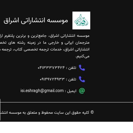
موسسه انتشاراتی اشراق
موسسه انتشاراتی اشراق، جامع‌ترین و برترین پلتفرم ا
مترجمان ایرانی و خارجی ما در زمینه رشته های تخ
انتشاراتی اشراق، خدمات ترجمه تخصصی کتاب، ترجمه مقا
می‌کنیم.
تلفن :
04133373424
تلفن :
09149724933
ایمیل :
isi.eshragh@gmail.com
خدمات ویرایش تخصصی مقاله | تضمین کیفیت و افزایش شانس
© کلیه حقوق این سایت محفوظ و متعلق به موسسه انتشارا
پذیرش