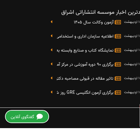
ترین اخبار موسسه انتشاراتی اشراق
آزمون وکالت سال 1405
اطلاعیه سازمان اداری و استخدامی کشور در خصوص نتایج دومین آز
نمایشگاه کتاب و صنایع وابسته به دانشگاه صنعتی شریف 4 الی 8 مهر ماه 95
برگزاری 90 دوره آموزشی در مرکز آموزش فرهنگی دانشگاه علامه
تاثیر مقاله در قبولی مصاحبه دکتری
برگزاری آزمون انگلیسی GRE روز شنبه 27 شهریور(مقارن با 17 سپتامبر 2016)
هزینه چاپ مقاله در مجلات ISI، Scopus، PubMed و ISC +
گفتگوی آنلاین
عوامل مؤثر بر هزینه