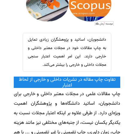
سفارش ویرایش
ترجمه عربی به فارسی
سفارش پارافریز
مشاهده همه زبان ها
سفارش فرمت‌بندی
سفارش کاهش کمیت
دانشجویان، اساتید و پژوهشگران زیادی تمایل
سفارش معرفی مجله
به چاپ مقالات خود در مجلات معتبر داخلی و
سفارش معرفی مقاله
خارجی دارند. این امر اهمیت اعتبار سنجی
مجلات داخلی و خارجی را بیشتر می‌کند.
سفارش معرفی کتاب
سفارش چکیده مبسوط
تفاوت چاپ مقاله در نشریات داخلی و خارجی از لحاظ
اعتبار
سفارش ترجمه مولتی‌مدیا
چاپ مقالات علمی در مجلات معتبر داخلی و خارجی برای
سفارش گویندگی
دانشجویان، اساتید دانشگاه‌ها و پژوهشگران اهمیت
سفارش تولید محتوا
ویژه‌ای دارد. از طرفی علاوه بر اینکه اعتبار مجلات نسبت به
سفارش ترجمه همزمان
یکدیگر یکسان نیست، از جنبه‌های مختلفی نیز مانند هزینه
سفارش چکیده گرافیکی
چاپ، زمان داوری، چاپ تضمینی یا غیر تضمینی و ... با هم
سفارش تهیه کاورلتر