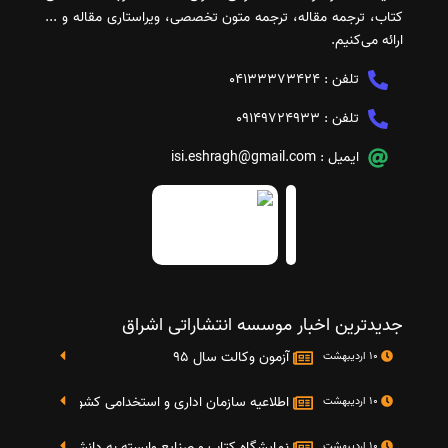
کتاب، ترجمه مقاله، ترجمه متون تخصصی، ویراستاری مقاله و ...
ارائه می‌کنیم.
تلفن :
04133373424
تلفن :
09149724933
ایمیل :
isi.eshragh@gmail.com
جدیدترین اخبار موسسه انتشاراتی اشراق
آزمون وکالت سال 95
10 اردیبهشت
اطلاعیه سازمان اداری و استخدامی کشور در خصوص نت
10 اردیبهشت
نمایشگاه کتاب و صنایع وابسته به دانشگاه صنعتی شریف 4 الی 8 مهر م
10 اردیبهشت