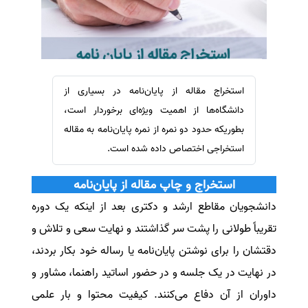
سفارش ویرایش
ترجمه عربی به فارسی
سفارش پارافریز
مشاهده همه زبان ها
سفارش فرمت‌بندی
سفارش کاهش کمیت
استخراج مقاله از پایان‌نامه در بسیاری از
سفارش معرفی مجله
دانشگاه‌ها از اهمیت ویژه‌ای برخوردار است،
سفارش معرفی مقاله
بطوریکه حدود دو نمره از نمره پایان‌نامه به مقاله
استخراجی اختصاص داده شده است.
سفارش معرفی کتاب
سفارش چکیده مبسوط
استخراج و چاپ مقاله از پایان‌نامه
سفارش ترجمه مولتی‌مدیا
دانشجویان مقاطع ارشد و دکتری بعد از اینکه یک دوره
سفارش گویندگی
تقریباً طولانی را پشت سر گذاشتند و نهایت سعی و تلاش و
سفارش تولید محتوا
دقتشان را برای نوشتن پایان‌نامه یا رساله خود بکار بردند،
سفارش ترجمه همزمان
در نهایت در یک جلسه و در حضور اساتید راهنما، مشاور و
سفارش چکیده گرافیکی
داوران از آن دفاع می‌کنند. کیفیت محتوا و بار علمی
سفارش تهیه کاورلتر