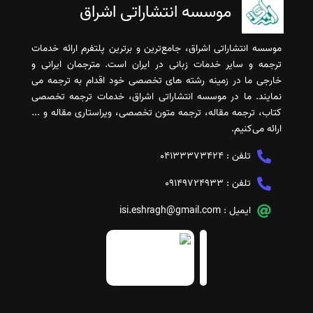
موسسه انتشاراتی اشراق
موسسه انتشاراتی اشراق، جامع‌ترین و برترین پلتفرم ارائه خدمات
ترجمه و سایر خدمات زبانی در ایران است. مترجمان ایرانی و
خارجی ما در زمینه رشته های تخصصی خود اقدام به ترجمه می
نمایند. ما در موسسه انتشاراتی اشراق، خدمات ترجمه تخصصی
کتاب، ترجمه مقاله، ترجمه متون تخصصی، ویراستاری مقاله و ...
ارائه می‌کنیم.
تلفن :
04133373424
تلفن :
09149724933
ایمیل :
isi.eshragh@gmail.com