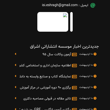
ایمیل :
isi.eshragh@gmail.com
جدیدترین اخبار موسسه انتشاراتی اشراق
آزمون وکالت سال 95
10 اردیبهشت
اطلاعیه سازمان اداری و استخدامی کشور در خصوص نت
10 اردیبهشت
نمایشگاه کتاب و صنایع وابسته به دانشگاه صنعتی شریف 4 الی 8 مهر م
10 اردیبهشت
برگزاری 90 دوره آموزشی در مرکز آموزش فرهنگی دانشگاه علامه
10 اردیبهشت
تاثیر مقاله در قبولی مصاحبه دکتری
10 اردیبهشت
برگزاری آزمون انگلیسی GRE روز شنبه 27 شهریور(مقارن با 17 سپتامبر 2016)
10 اردیبهشت