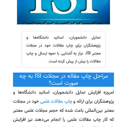
سفارش ویرایش
ترجمه عربی به فارسی
سفارش پارافریز
مشاهده همه زبان ها
سفارش فرمت‌بندی
سفارش کاهش کمیت
تمایل دانشجویان، اساتید دانشگاه‌ها و
سفارش معرفی مجله
پژوهشگران برای چاپ مقالات خود در مجلات
سفارش معرفی مقاله
معتبر ISI، نیاز به آشنایی با نحوه ارسال و چاپ
مقالات را بیش از پیش کرده است.
سفارش معرفی کتاب
سفارش چکیده مبسوط
مراحل چاپ مقاله در مجلات ISI به چه
سفارش ترجمه مولتی‌مدیا
صورت است؟
سفارش گویندگی
امروزه افزایش تمایل دانشجویان، اساتید دانشگاه‌ها و
سفارش تولید محتوا
پژوهشگران برای ارائه و
چاپ مقالات علمی
خود در مجلات
سفارش ترجمه همزمان
معتبر بین‌المللی باعث شده که حجم مجلات علمی معتبر
سفارش چکیده گرافیکی
که کار چاپ مقالات علمی را انجام می‌دهند نیز افزایش
سفارش تهیه کاورلتر