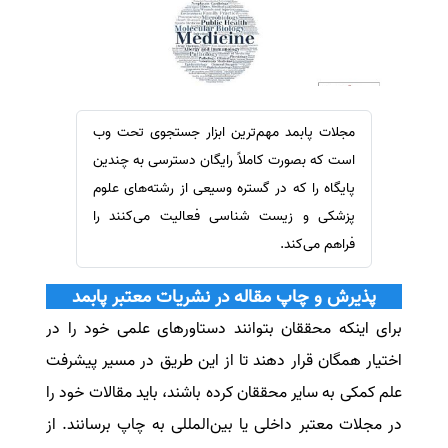
سفارش ویرایش
ترجمه عربی به فارسی
سفارش پارافریز
مشاهده همه زبان ها
سفارش فرمت‌بندی
سفارش کاهش کمیت
مجلات پابمد مهم‌ترین ابزار جستجوی تحت وب
سفارش معرفی مجله
است که بصورت کاملاً رایگان دسترسی به چندین
سفارش معرفی مقاله
پایگاه‌ را که در گستره وسیعی از رشته‌های علوم
پزشکی و زیست شناسی فعالیت می‌کنند را
سفارش معرفی کتاب
فراهم می‌کند.
سفارش چکیده مبسوط
سفارش ترجمه مولتی‌مدیا
پذیرش و چاپ مقاله در نشریات معتبر پابمد
سفارش گویندگی
برای اینکه محققان بتوانند دستاورهای علمی خود را در
سفارش تولید محتوا
اختیار همگان قرار دهند تا از این طریق در مسیر پیشرفت
سفارش ترجمه همزمان
علم کمکی به سایر محققان کرده باشند، باید مقالات خود را
سفارش چکیده گرافیکی
در مجلات معتبر داخلی یا بین‌المللی به چاپ برسانند. از
سفارش تهیه کاورلتر