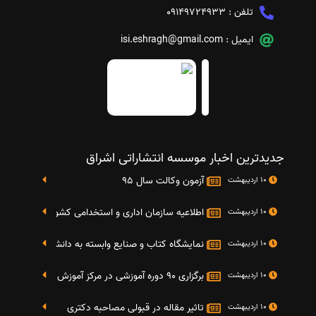
تلفن :
09149724933
ایمیل :
isi.eshragh@gmail.com
جدیدترین اخبار موسسه انتشاراتی اشراق
آزمون وکالت سال 95
10 اردیبهشت
اطلاعیه سازمان اداری و استخدامی کشور در خصوص نت
10 اردیبهشت
نمایشگاه کتاب و صنایع وابسته به دانشگاه صنعتی شریف 4 الی 8 مهر م
10 اردیبهشت
برگزاری 90 دوره آموزشی در مرکز آموزش فرهنگی دانشگاه علامه
10 اردیبهشت
تاثیر مقاله در قبولی مصاحبه دکتری
10 اردیبهشت