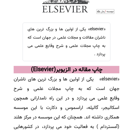
سفارش ویرایش
ترجمه عربی به فارسی
سفارش پارافریز
مشاهده همه زبان ها
سفارش فرمت‌بندی
«elsevier» یکی از اولین ها و بزرگ ترین های
سفارش کاهش کمیت
ناشران مقالات و مجلات علمی در جهان است که
سفارش معرفی مجله
به چاپ مجلات علمی و شرح وقایع علمی می
پردازد .
سفارش معرفی مقاله
سفارش معرفی کتاب
چاپ مقاله در الزیویر
(Elsevier)
سفارش چکیده مبسوط
«elsevier»
یکی از اولین ها و بزرگ ترین های ناشران
سفارش ترجمه مولتی‌مدیا
جهان است که
به چاپ مجلات علمی و شرح
سفارش گویندگی
وقایع علمی می پردازد و در این راه نامدارانی همچون
سفارش تولید محتوا
اسکالیجر، گالیله، اراسموس و دکارت با این موسسه
سفارش ترجمه همزمان
همکاری داشته اند
.
همچنان که این موسسه در مرکز هلند
سفارش چکیده گرافیکی
(آمستردام ) به فعالیت خود می پردازد، در کشورهایی
سفارش تهیه کاورلتر