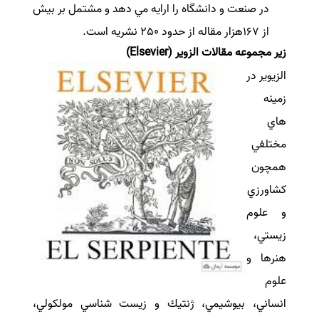
در صنعت و دانشگاه را ارايه مي دهد و مشتمل بر بيش
از 167هزار مقاله از حدود 250 نشريه است
.
زیر مجموعه مقالات الزوير (
Elsevier
)
الزیویر در
زمينه
هاي
مختلفي
همچون
كشاورزي
و علوم
زيستي،
هنرها و
علوم
انساني، بيوشيمي، ژنتيك و زيست شناسي مولكولي،