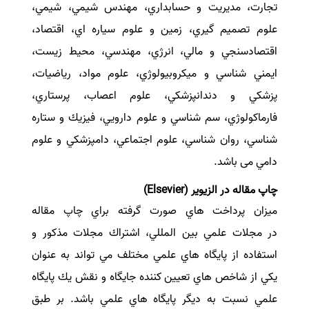
تجارت، مديريت و حسابداري، مهندس شيمي، شيمي،
علوم تصميم گيري، زمين و علوم سياره اي، اقتصاد،
اقتصادسنجي و مالي، انرژي، مهندسي، محيط زيست،
ايمني شناسي و ميكروبيولوژي، علوم مواد، رياضيات،
پزشكي و دندانپزشكي، علوم اعصاب، پرستاري،
فارماكولوژي، سم شناسي و علوم دارويي، فيزيك و ستاره
شناسي، روان شناسي، علوم اجتماعي، دامپزشكي و علوم
دامي می باشد.
چاپ مقاله در الزیویر (
Elsevier
)
ميزان پرداخت هاي صورت گرفته براي چاپ مقاله
در مجلات علمي بين المللي، اشتراك مجلات مذكور و
استفاده از پايگاه هاي علمي مختلف مي تواند به عنوان
يكي از شاخص هاي تعيين كننده جايگاه و نقش يك پايگاه
علمي نسبت به ديگر پايگاه هاي علمي باشد. بر طبق