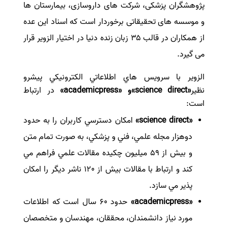
پژوهشگران پزشکی، شرکت های داروسازی، بیمارستان ها
و موسسه های تحقیقاتی برخوردار است که اسناد این عده
از همکاران در قالب ۳۵ زبان زنده دنیا در اختیار الزویر قرار
می گیرد
.
الزوير با سرويس هاي اطلاعاتي الكترونيكي پيشرو
نظير
«science direct»و «academicpress»
در ارتباط
است
:
«science direct»
امكان دسترسي كاربران را به حدود
دوهزار مجله علمي، فني و پزشكي، به صورت تمام متن
و بيش از 59 ميليون چكيده مقالات علمي فراهم مي
كند و ارتباط با مقالات بيش از 120 ناشر ديگر را امكان
پذير مي سازد
.
«academicpress»
حدود 60 سال است كه اطلاعات
مورد نياز دانشمندان، محققان، مهندسان و متخصصان