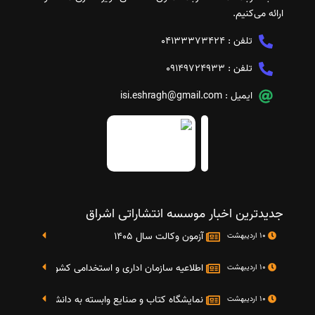
ارائه می‌کنیم.
تلفن :
04133373424
تلفن :
09149724933
ایمیل :
isi.eshragh@gmail.com
جدیدترین اخبار موسسه انتشاراتی اشراق
آزمون وکالت سال 1405
10 اردیبهشت
اطلاعیه سازمان اداری و استخدامی کشور در خصوص نت
10 اردیبهشت
نمایشگاه کتاب و صنایع وابسته به دانشگاه صنعتی شریف 4 الی 8 مهر م
10 اردیبهشت