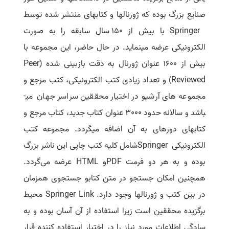
صنایع بزرگ بوده که ژورنال­ها و کتاب­های منتشر شده توسط
Springer
با بیش از 150 سال سابقه را به­ صورت
الکترونیکی عرضه می­نماید. در حال حاضر، این مجموعه با
بیش از 1600 عنوان ژورنال به ­دقت بازبینی شده
(Peer
Reviewed)
و تعداد زیادی کتب الکترونیکی، کتب مرجع و
مجموعه­ های آرشیو در اختیار محققین سراسر جهان می­
باشد و سالانه حدود 3000 عنوان کتاب جدید، کتاب مرجع و
کتاب­های دوره­ای به آن اضافه می­گردد. مجموعه کتب
الکترونیکی
Springer
شامل کلیه کتب چاپی این ناشر بزرگ
بوده و به هر دو فرمت
PDF
و
HTML
عرضه می
گردد.
همچنین امکان جستجو در متن کتاب
و جستجوی همزمان
در بین کتب و ژورنال­ها وجود دارد.
Springer Link
محیط
برگزیده محققین است زیرا استفاده از آن آسان بوده و به
سادگی اطلاعات مورد نیاز را در اختیار استفاده کننده قرار