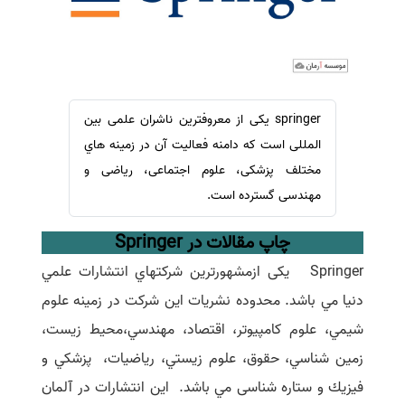
سفارش ویرایش
ترجمه عربی به فارسی
سفارش پارافریز
مشاهده همه زبان ها
سفارش فرمت‌بندی
سفارش کاهش کمیت
springer یکی از معروفترین ناشران علمی بین
سفارش معرفی مجله
المللی است که دامنه فعالیت آن در زمینه هاي
سفارش معرفی مقاله
مختلف پزشکی، علوم اجتماعی، ریاضی و
مهندسی گسترده است.
سفارش معرفی کتاب
سفارش چکیده مبسوط
چاپ مقالات در Springer
سفارش ترجمه مولتی‌مدیا
Springer
یکی ازمشهورترين شركتهاي انتشارات علمي
سفارش گویندگی
دنيا مي باشد. محدوده نشريات اين شركت در زمینه علوم
سفارش تولید محتوا
شيمي، علوم كامپيوتر، اقتصاد، مهندسي،محيط زيست،
سفارش ترجمه همزمان
زمين شناسي، حقوق، علوم زيستي، رياضيات، پزشكي و
سفارش چکیده گرافیکی
فيزيك و ستاره شناسی
مي باشد
.
این انتشارات
در آلمان
سفارش تهیه کاورلتر