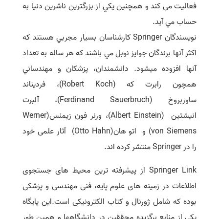
فعالیت می کند و همچنين يكي از بزرگترين ناشرين دنيا به
سفارش انگیزه‌نامه‌SOP
حساب مي آيد
.
نويسندگان
Springer
كارشناسان بسيار مجربي هستند كه
اكثر آنها برندگان جوايز نوبل مي باشند كه هر ساله به تعداد
آنها افزوده ميشود
.
دانشمندان، پزشكان و مهندساني
همچون رابرت كه
(Robert Koch)
، فرديناند
ساوربروخ
(Ferdinand Sauerbruch)
، آلبرت
انيشتين
(Albert Einstein)
، ورنر فون زيمنس
(Werner
von Siemens)
و اتو هان
(Otto Hahn)
آثار علمی خود
را در
Springer
منتشر كرده اند.
Springer Link
از پیشرفته ترین محیط­ های جستجوی
اطلاعات در زمینه­
های علوم پایه، فنی مهندسی و پزشکی
بوده که شامل ژورنال و کتاب الکترونیکی است.این پایگاه
یکی از منابع برگزیده محققین در دانشگاه­ها و همین طور