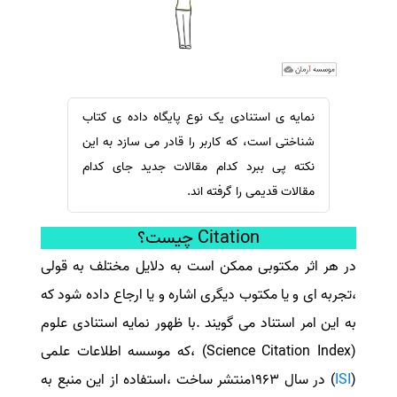
سفارش ویرایش
ترجمه عربی به فارسی
سفارش پارافریز
مشاهده همه زبان ها
سفارش فرمت‌بندی
سفارش کاهش کمیت
نمایه ی استنادی یک نوع پایگاه داده ی کتاب
سفارش معرفی مجله
شناختی است، که کاربر را قادر می سازد به این
سفارش معرفی مقاله
نکته پی ببرد کدام مقالات جدید جای کدام
مقالات قدیمی را گرفته اند.
سفارش معرفی کتاب
سفارش چکیده مبسوط
Citation
چیست؟
سفارش ترجمه مولتی‌مدیا
در هر اثر مکتوبی ممکن است به دلایل مختلف به قولی
سفارش گویندگی
،تجربه ای و یا مکتوب دیگری اشاره و یا ارجاع داده شود که
سفارش تولید محتوا
به این امر استناد می گویند .با ظهور نمایه استنادی علوم
سفارش ترجمه همزمان
(Science Citation Index)
،که موسسه اطلاعات علمی
سفارش چکیده گرافیکی
(
ISI
)
در سال 1963منتشر ساخت ،استفاده از این منبع به
سفارش تهیه کاورلتر