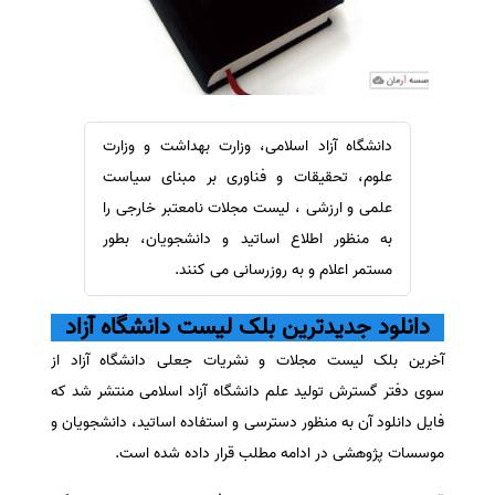
سفارش ویرایش
ترجمه عربی به فارسی
سفارش پارافریز
مشاهده همه زبان ها
سفارش فرمت‌بندی
سفارش کاهش کمیت
دانشگاه آزاد اسلامی، وزارت بهداشت و وزارت
سفارش معرفی مجله
علوم، تحقیقات و فناوری بر مبنای سیاست
سفارش معرفی مقاله
علمی و ارزشی ، لیست مجلات نامعتبر خارجی را
به منظور اطلاع اساتید و دانشجویان، بطور
سفارش معرفی کتاب
مستمر اعلام و به روزرسانی می کنند.
سفارش چکیده مبسوط
سفارش ترجمه مولتی‌مدیا
دانلود جدیدترین بلک لیست دانشگاه آزاد
سفارش گویندگی
آخرین بلک لیست مجلات و نشریات جعلی دانشگاه آزاد از
سفارش تولید محتوا
سوی دفتر گسترش تولید علم دانشگاه آزاد اسلامی منتشر شد که
سفارش ترجمه همزمان
فایل دانلود آن به منظور دسترسی و استفاده اساتید، دانشجویان و
موسسات پژوهشی در ادامه مطلب قرار داده شده است.
سفارش چکیده گرافیکی
سفارش تهیه کاورلتر