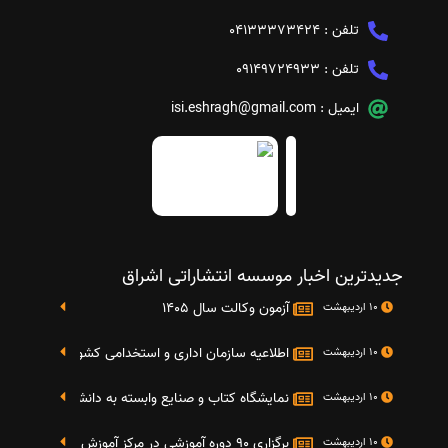
تلفن :
04133373424
تلفن :
09149724933
ایمیل :
isi.eshragh@gmail.com
جدیدترین اخبار موسسه انتشاراتی اشراق
آزمون وکالت سال 1405
10 اردیبهشت
اطلاعیه سازمان اداری و استخدامی کشور در خصوص نت
10 اردیبهشت
نمایشگاه کتاب و صنایع وابسته به دانشگاه صنعتی شریف 4 الی 8 مهر م
10 اردیبهشت
برگزاری 90 دوره آموزشی در مرکز آموزش فرهنگی دانشگاه علامه
10 اردیبهشت