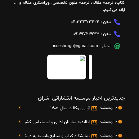
کتاب، ترجمه مقاله، ترجمه متون تخصصی، ویراستاری مقاله و ...
ارائه می‌کنیم.
تلفن :
04133373424
تلفن :
09149724933
ایمیل :
isi.eshragh@gmail.com
جدیدترین اخبار موسسه انتشاراتی اشراق
آزمون وکالت سال 1405
10 اردیبهشت
اطلاعیه سازمان اداری و استخدامی کشور در خصوص نت
10 اردیبهشت
نمایشگاه کتاب و صنایع وابسته به دانشگاه صنعتی شریف 4 الی 8 مهر م
10 اردیبهشت