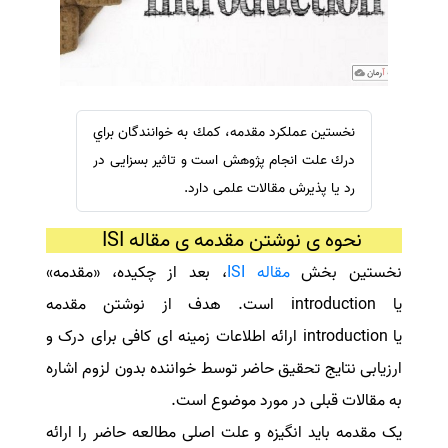
سفارش ویرایش
ترجمه عربی به فارسی
سفارش پارافریز
مشاهده همه زبان ها
سفارش فرمت‌بندی
سفارش کاهش کمیت
نخستين عملكرد مقدمه، كمك به خوانندگان براي
سفارش معرفی مجله
درك علت انجام پژوهش است و تاثیر بسزایی در
سفارش معرفی مقاله
رد یا پذیرش مقالات علمی دارد.
سفارش معرفی کتاب
نحوه ی نوشتن مقدمه ی مقاله ISI
سفارش چکیده مبسوط
نخستین بخش
مقاله ISI
، بعد از چکیده، «مقدمه»
سفارش ترجمه مولتی‌مدیا
یا
introduction
است. هدف از نوشتن مقدمه
سفارش گویندگی
یا
introduction
ارائه اطلاعات زمینه ای کافی برای درک و
سفارش تولید محتوا
ارزیابی نتایج تحقیق حاضر توسط خواننده بدون لزوم اشاره
سفارش ترجمه همزمان
به مقالات قبلی در مورد موضوع است.
سفارش چکیده گرافیکی
یک مقدمه باید انگیزه و علت اصلی مطالعه حاضر را ارائه
سفارش تهیه کاورلتر