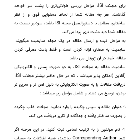
برای مجلات ISI، مراحل بررسی طولانی‌تری را پشت سر خواهد
سفارش انگیزه‌نامه‌SOP
گذاشت. هر چه مقاله شما از لحاظ محتوایی قوی و از نظر
ساختاری مطابق با دستورالعمل مجله ISI باشد، سردبیر نسبت به
مقاله شما دید مثبت تری پیدا می‌کند.
به مراحل ثبت و ارسال مقاله در یک مجله سابمیت میگویند.
سابمیت به معنای ارائه کردن است و فقط باعث معرفی کردن
مقاله خود در آن ژورنال می باشد.
سابمیت مقاله به مجلات ISI، به دو صورت پستی و الکترونیکی
(آنلاین )امکان پذیر میباشد . که در حال حاضر بیشتر مجلات ISI،
دریافت مقالات را به صورت الکترونیکی به دلیل امن تر و سریع تر
بودن، ترجیح می دهند و شامل مراحل زیر میباشد :
1- عنوان مقاله و سپس چكیده را وارد نمایید. مجلات اغلب چكیده
را بصورت ساختار یافته و جداگانه از کاربر دریافت می کند.
2- نام مولفین را به ترتیب اسامی ثبت كنید. در این مرحله اگر
شما Corresponding Author نباشید، همه اطلاعات به حساب