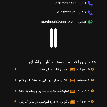
تلفن :
04133373424
تلفن :
09149724933
ایمیل :
isi.eshragh@gmail.com
جدیدترین اخبار موسسه انتشاراتی اشراق
آزمون وکالت سال 1405
10 اردیبهشت
اطلاعیه سازمان اداری و استخدامی کشور در خصوص نت
10 اردیبهشت
نمایشگاه کتاب و صنایع وابسته به دانشگاه صنعتی شریف 4 الی 8 مهر م
10 اردیبهشت
برگزاری 90 دوره آموزشی در مرکز آموزش فرهنگی دانشگاه علامه
10 اردیبهشت