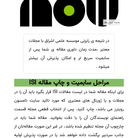
سفارش ویرایش
ترجمه عربی به فارسی
سفارش پارافریز
مشاهده همه زبان ها
سفارش فرمت‌بندی
سفارش کاهش کمیت
در نتیجه ی رایزنی موسسه علمی اشراق با مجلات
سفارش معرفی مجله
معتبر ،مدت زمان داوری مقاله ی شما پس از
سفارش معرفی مقاله
سابمیت سریع تر و امکان پذیرش آن بیشتر
میشود .
سفارش معرفی کتاب
سفارش چکیده مبسوط
مراحل سابمیت و چاپ مقاله ISI
سفارش ترجمه مولتی‌مدیا
برای اینکه مقاله شما در لیست مقالات ISI قرار بگیرد باید آن را در
سفارش گویندگی
مجلات و یا ژورنال های معتبری که مورد تائید سایت تامسون
سفارش تولید محتوا
رویترز می باشد، چاپ کنید. پس از انتخاب قطعی مجله قسمت
سفارش ترجمه همزمان
راهنمای نویسندگان آن را با دقت بخوانید. مقاله شما باید در
چارچوب آن مجله تنظیم شده باشد، در غیر این صورت مقاله‌تان از
سفارش چکیده گرافیکی
جانب سردبیر برگشت داده خواهد شد یا در صورت پذیرش اولیه
سفارش تهیه کاورلتر