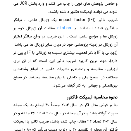
و حاصل پژوهش های نوین را چاپ می کنند و وارد بخش JCR می
سفارش انگیزه‌نامه‌SOP
شوند می توانند ایمپکت فکتور داشته باشند.
ضریب تاثیر (impact factor (IF) یک ژورنال علمی ، بیانگر
میانگین تعداد استنادها یا
citation
مقالات آن ژورنال درسایر
ژورنال ها و مراجع علمی است . این ضریب در واقع بیانگر اعتبار
آن ژورنال در زمینه پژوهشی خود در میان سایر ژورنال ها می باشد.
(ژورنالی با IF بالاتر اهمیت بیشتری نسبت به ژورنالی با IF پایین تر
دارد). مهم ترین کاربرد ضریب تاثیر این است که از آن برای
ارزیابی، مقایسه و رتبه‌بندی نشریات علمی در انواع رشته‌های
مختلف در سطح ملی و داخلی یا برای مقایسه مجله‌ها در سطح
بین‌المللی و جهانی به کار گرفته می‌شود.
نحوه محاسبه ایمپکت فاکتور
بنا بر فرض مثال اگر در سال 2012 جمعاً 40 ارجاع به یک مجله
صورت گرفته باشد و در آن مجله در سال 2010 تعداد 26 مقاله و در
سال 2011 تعداد 24 مقاله چاپ شده باشد، ضریب تاثیر یا ایمپکت
فاکتور آن مجله از تقسیم 40 بر 50 به دست می‌آید که 0.80 است.