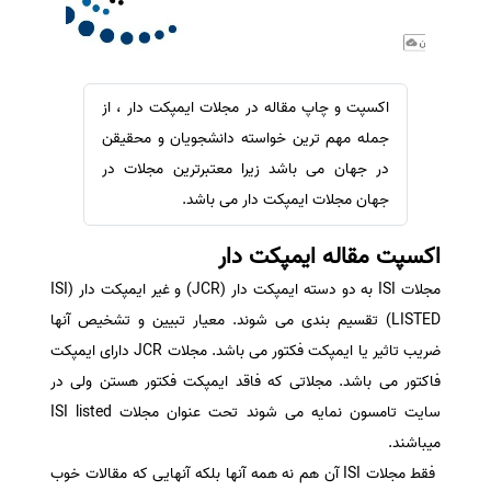
سفارش ویرایش
ترجمه عربی به فارسی
سفارش پارافریز
مشاهده همه زبان ها
سفارش فرمت‌بندی
اکسپت و چاپ مقاله در مجلات ایمپکت دار ، از
سفارش کاهش کمیت
جمله مهم ترین خواسته دانشجویان و محقیقن
سفارش معرفی مجله
در جهان می باشد زیرا معتبرترین مجلات در
جهان مجلات ایمپکت دار می باشد.
سفارش معرفی مقاله
سفارش معرفی کتاب
اکسپت مقاله ایمپکت دار
سفارش چکیده مبسوط
مجلات ISI به دو دسته ایمپکت دار (JCR) و غیر ایمپکت دار (ISI
سفارش ترجمه مولتی‌مدیا
LISTED) تقسیم بندی می شوند. معیار تبیین و تشخیص آنها
سفارش گویندگی
ضریب تاثیر یا ایمپکت فکتور می باشد. مجلات JCR دارای ایمپکت
فاکتور می باشد. مجلاتی که فاقد ایمپکت فکتور هستن ولی در
سفارش تولید محتوا
سایت تامسون نمایه می شوند تحت عنوان مجلات ISI listed
سفارش ترجمه همزمان
میباشند.
سفارش چکیده گرافیکی
فقط مجلات ISI آن هم نه همه آنها بلکه آنهایی که مقالات خوب
سفارش تهیه کاورلتر