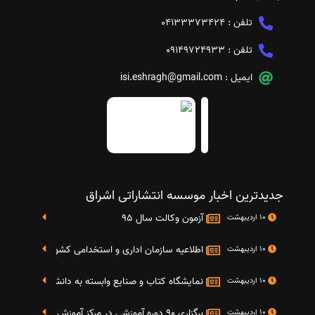
تلفن :
04133373424
تلفن :
09149724933
ایمیل :
isi.eshragh@gmail.com
جدیدترین اخبار موسسه انتشاراتی اشراق
آزمون وکالت سال 95
10 اردیبهشت
اطلاعیه سازمان اداری و استخدامی کشور در خصوص نت
10 اردیبهشت
نمایشگاه کتاب و صنایع وابسته به دانشگاه صنعتی شریف 4 الی 8 مهر م
10 اردیبهشت
برگزاری 90 دوره آموزشی در مرکز آموزش فرهنگی دانشگاه علامه
10 اردیبهشت