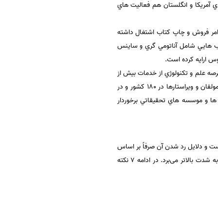
ي آمريكا و انگلستان هم فعاليت هاي
 ديرباز در كشور هلند به امر فروش و چاپ كتاب اشتغال داشته
ال لاسنت، سل و كتاب هايي شامل آناتومي گري و ساينس
وس ارايه كرده است.
صه علم و تكنولوژي از خدمات بيش از
10 ميليون پژوهشگر از 4500موسسه تحقيقاتي دولتي و دانشگاهي، آزمايشگاه هاي تحقيقاتي، كتابخانه ها، پژوهشگران، مولفان و ويراستارها در 180 كشور و در
ستان ها و موسسه هاي تحقيقاتي برخوردار
ست و دلایل رد شدن آن صرفاً بر اساس
محتوای آن نیست و به عوامل مختلفی بستگی دارد، لذا توجه به نکات دیگر علاوه بر محتوای مقاله، شانس چاپ مقاله را به شدت بالاتر می‌برد. در ادامه 7 نکته