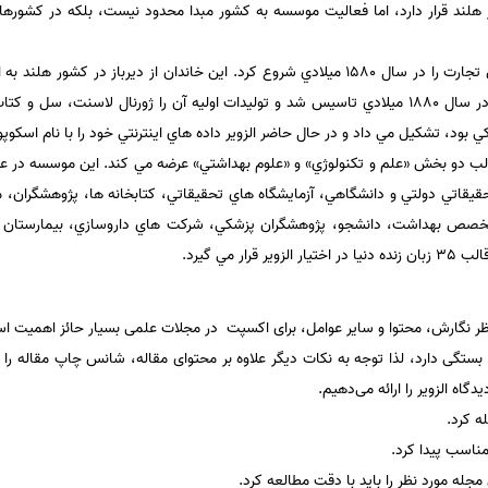
لند قرار دارد، اما فعاليت موسسه به كشور مبدا محدود نيست، بلكه در كشورها
بنيانگذار موسسه، «لوييس الزوير» اين تجارت را در سال 1580 ميلادي شروع كرد. اين خاندان از
اند. با اين همه سازمان امروزي الزوير در سال 1880 ميلادي تاسيس شد و توليدات اوليه آن را ژورن
ي بود، تشكيل مي داد و در حال حاضر الزوير داده هاي اينترنتي خود را با نام اسكوپ
الب دو بخش «علم و تكنولوژي» و «علوم بهداشتي» عرضه مي كند. اين موسسه در عر
داشتي از 20 ميليون متخصص بهداشت، دانشجو، پژوهشگران پزشكي، شركت هاي داروسازي، بيمار
ر مي گيرد.
نظر نگارش، محتوا و سایر عوامل، برای اکسپت در مجلات علمی بسیار حائز اهمیت ا
اه الزویر را ارائه می‌دهیم.
ه کرد.
مناسب پیدا کرد.
له مورد نظر را باید با دقت مطالعه کرد.