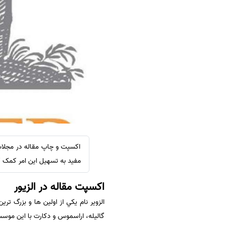
سفارش ویرایش
ترجمه عربی به فارسی
سفارش پارافریز
مشاهده همه زبان ها
سفارش فرمت‌بندی
سفارش کاهش کمیت
سفارش معرفی مجله
سفارش معرفی مقاله
سفارش معرفی کتاب
سفارش چکیده مبسوط
سفارش ترجمه مولتی‌مدیا
اکسپت و چاپ مقاله در مجلات ا
سفارش گویندگی
مفید به تسهیل این امر کمک ک
سفارش تولید محتوا
اکسپت مقاله در الزیور
سفارش ترجمه همزمان
الزوير نام يكي از اولين ها و بزرگ ت
سفارش چکیده گرافیکی
گاليله، اراسموس و دكارت با اين موسس
سفارش تهیه کاورلتر