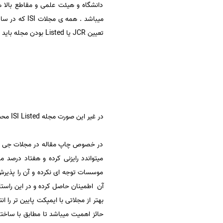
دانشگاه و هیئت علمی و مقاطع بالا ه
سفارش انگیزه‌نامه‌SOP
میباشد . همه ی مجلات ISI که در سایت تامسون رویترز نمایه دارند دارای
تعیین JCR یا Listed بودن مجله باید به کاورج (Coverage) آن توجه نمود. وجود هر یک از عناوین زیر نشانگر JCR بودن مجله مزبور می باشد:
در غیر این صورت مجله ISI Listed محسوب می شود.
در خصوص چاپ مقاله در مجلات جی سی 
میتواندد رایزنی کرده و هفتاد درصد 
موسسات توجه ای نکرده و آن را پذیرش
آن اطمینان حاصل کرده و در این راستا
بهتر از مجلاتی با ایمپکت پایین تر را
حائز اهمیت میباشد تا مطابق با ساختا