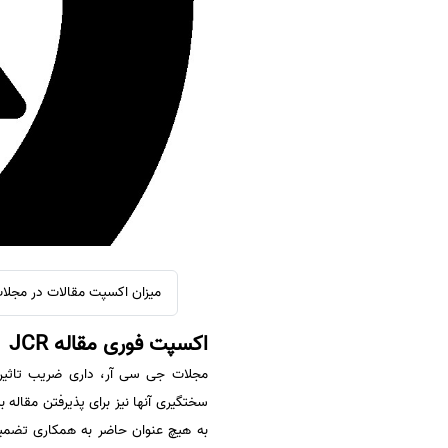
سفارش ویرایش
ترجمه عربی به فارسی
سفارش پارافریز
مشاهده همه زبان ها
سفارش فرمت‌بندی
سفارش کاهش کمیت
سفارش معرفی مجله
سفارش معرفی مقاله
سفارش معرفی کتاب
سفارش چکیده مبسوط
سفارش ترجمه مولتی‌مدیا
میزان اکسپت مقالات در مجلات JCR ارتباط مستقیمی با میزان قوی بودن محتوایی مقاله 
سفارش گویندگی
اکسپت فوری مقاله JCR
سفارش تولید محتوا
سفارش ترجمه همزمان
سختگیری آنها نیز برای پذیرفتن مقاله
سفارش چکیده گرافیکی
به هیچ عنوان حاضر به همکاری تضمین
سفارش تهیه کاورلتر