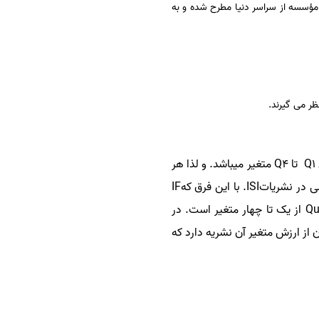
 طریق مشخص می‏شود. اسکوپوس اواخر سال 2004 از سوی الزویر (ناشر هلندی) تاسیس شد. این نهاد با همکاری 21 مؤسسه از سراسر دنیا مطرح شده و به
برای نمایش درجه مجله میباشد که بین Q1 تا Q4 متغیر میباشد. و لذا هر
ی در نشریات
ISI.
با اين فرق که
IF
از يک تا چهار متغير است. در
 از ارزش متغیر آن نشریه دارد که