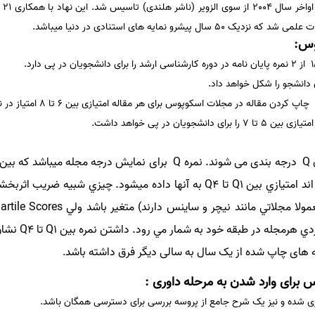
این
شرو نمایه های استنادی در دنیا میباشد.
وس:
ی دانشجو را شکل خواهد داد.
قاله در مجلات اسکوپوس برای هر مقاله امتیازی بین 6 تا 8 امتیاز در نظر می گیرند.
جویان در پی خواهد داشت.
Q
درجه بندی می شوند. نمره
Q
اند امتيازي بين
Q1
تا
Q4
به آنها داده میشود. چيزي شبيه ضريب اثربخش
Quartile Scores
دي هرمجله در
طبقه
خود به شمار مي رود. داشتن نمره بين
Q1
تا
Q4
نشان
های چاپ شده از یک سال به سالی دیگر فرق داشته باشد
.
برای وارد شدن به مرحله داوری :
وری شده و نیز یک شرح جامع از پروسه بررسی برای دسترسی همگان باشد.