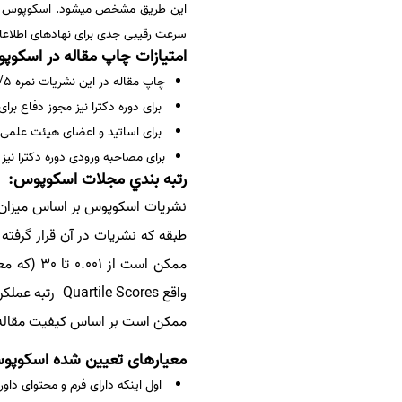
سفارش انگیزه‌نامه‌SOP
سرعت رقیبی جدی برای نهادهای اطلاعات علمی شد که نزدیک 50 سال پی
امتیازات چاپ مقاله در اسکوپ
چاپ مقاله در این نشریات نمره 1/5 از 2 نمره پایان نامه در دوره کارشناسی ارشد را برای دانشجویان در پی دارد.
برای دوره دکترا نیز مجوز دفاع برا
برای اساتید و اعضای هیئت علمی چاپ کردن م
برای مصاحبه ورودی دوره دکترا نیز امتیازی بین 5 تا 7 را برای دانش
رتبه بندي مجلات اسکوپوس:
نشریات اسکوپوس
بر اساس میزان
طبقه
که نشریات در آن قرار گرفته 
ممکن است از 0.001 تا 30 (که معمولا مجلاتي مانند نيچر و ساينس دارند) متغير باشد ولي
واقع
Quartile Scores
رتبه عملکر
ممکن است بر اساس کیفیت مقاله 
معیارهای تعیین شده اسکوپوس 
اول اینکه دارای فرم و محتوای دا