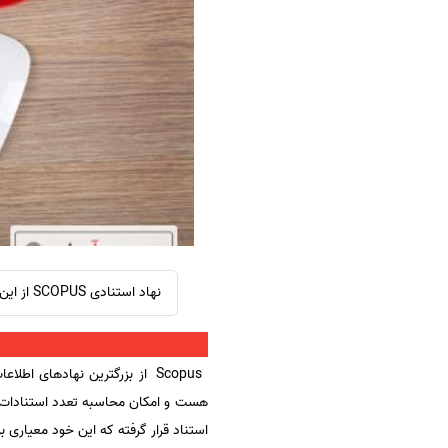
سفارش ویرایش
ترجمه عربی به فارسی
سفارش پارافریز
مشاهده همه زبان ها
سفارش فرمت‌بندی
سفارش کاهش کمیت
سفارش معرفی مجله
سفارش معرفی مقاله
سفارش معرفی کتاب
سفارش چکیده مبسوط
سفارش ترجمه مولتی‌مدیا
نهاد استنادی SCOPUS از این شاخه های مهمی ست که در زمینه نمایه و ایندکس نشریات علمی دنیا فعالیت دارد.
سفارش گویندگی
سفارش تولید محتوا
Scopus از بزرگترین نهادهای 
سفارش ترجمه همزمان
هست و امکان محاسبه تعدد استنادات به
سفارش چکیده گرافیکی
استناد قرار گرفته که این خود معیاری
سفارش تهیه کاورلتر