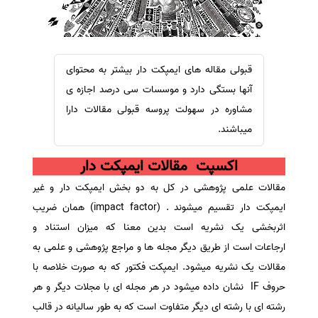
سفارش ویرایش
ترجمه عربی به فارسی
سفارش پارافریز
مشاهده همه زبان ها
سفارش فرمت‌بندی
قبولی مقاله های ایمپکت دار بیشتر به محتوای
سفارش کاهش کمیت
آنها بستگی دارد و موسسات سی درصد اجازه ی
سفارش معرفی مجله
مشاوره در سهولت پروسه قبولی مقالات دارا
میباشند.
سفارش معرفی مقاله
سفارش معرفی کتاب
اکسپت مقالات ایمپکت دار
سفارش چکیده مبسوط
مقالات علمی پژوهشی در کل به دو بخش ایمپکت دار و غیر
سفارش ترجمه مولتی‌مدیا
ایمپکت دار تقسیم میشوند . (impact factor) همان ضریب
سفارش گویندگی
اثربخشی یک نشریه است بدین معنا که میزان استناد و
ارجاعات است از طریق دیگر مجله ها و مراجع پژوهشی و علمی به
سفارش تولید محتوا
مقالات یک نشریه میشود. ایمپکت فکتور که به صورت خلاصه با
سفارش ترجمه همزمان
حروف IF نشان داده میشود در هر مجله ای با مجلات دیگر و هر
سفارش چکیده گرافیکی
رشته ای با رشته ای دیگر متفاوت است که به طور سالیانه در قالب
سفارش تهیه کاورلتر