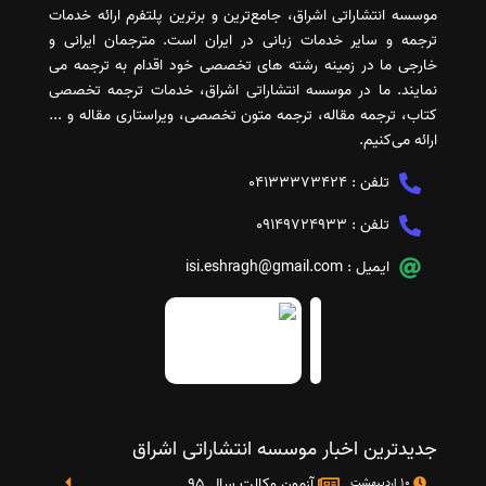
موسسه انتشاراتی اشراق، جامع‌ترین و برترین پلتفرم ارائه خدمات
ترجمه و سایر خدمات زبانی در ایران است. مترجمان ایرانی و
خارجی ما در زمینه رشته های تخصصی خود اقدام به ترجمه می
نمایند. ما در موسسه انتشاراتی اشراق، خدمات ترجمه تخصصی
کتاب، ترجمه مقاله، ترجمه متون تخصصی، ویراستاری مقاله و ...
ارائه می‌کنیم.
تلفن :
04133373424
تلفن :
09149724933
ایمیل :
isi.eshragh@gmail.com
جدیدترین اخبار موسسه انتشاراتی اشراق
آزمون وکالت سال 95
10 اردیبهشت