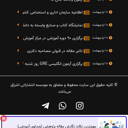
اطلاعیه سازمان اداری و استخدامی کشور در خصوص نت
10 اردیبهشت
نمایشگاه کتاب و صنایع وابسته به دانشگاه صنعتی شریف 4 الی 8 مهر م
10 اردیبهشت
برگزاری 90 دوره آموزشی در مرکز آموزش فرهنگی دانشگاه علامه
10 اردیبهشت
تاثیر مقاله در قبولی مصاحبه دکتری
10 اردیبهشت
برگزاری آزمون انگلیسی GRE روز شنبه 27 شهریور(مقارن با 17 سپتامبر 2016)
10 اردیبهشت
© کلیه حقوق این سایت محفوظ و متعلق به موسسه انتشاراتی اشراق
می‌باشد.
مهم‌ترین نکات نگارش مقاله پژوهشی (ویدئوی آموزشی)
گفتگوی آنلاین