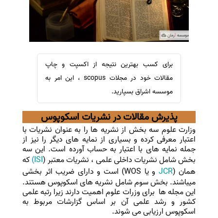
سفارش ویرایش
ترجمه عربی به فارسی
سفارش پارافریز
مشاهده همه زبان ها
سفارش فرمت‌بندی
سفارش کاهش کمیت
برای کسب بهترین نتیجه از اکسپت و چاپ
سفارش معرفی مجله
مقالات خود در مجلات scopus ، این امر به
سفارش معرفی مقاله
موسسه اشراق بسپارید.
سفارش معرفی کتاب
پذیرش مقالات در نشریات اسکوپوس
سفارش چکیده مبسوط
وزارت علوم سه بخش از نشریه ها را به عنوان نشریات با
سفارش ترجمه مولتی‌مدیا
اعتبار معرفی کرده و بسیاری از نمایه های دیگر را نیز از
جمله نمایه های با اعتبار به حساب آورده است. این سه
سفارش گویندگی
بخش شامل نشریات داخلی علمی ، نشریات معتبر (
ISI)
که
سفارش تولید محتوا
همان (
JCR
و یا WOS) است و دارای ضریب اثر بخشی
میباشند. بخش سوم شامل نشریه های اسکوپوس هستند.
سفارش ترجمه همزمان
این مجله ها برای وزرات علوم اهمیت دارند زیرا رتبه علمی
کشور و رشد علمی آن بر اساس گزارشات مربوط به
سفارش چکیده گرافیکی
اسکوپوس ارزیابی می شوند.
سفارش تهیه کاورلتر