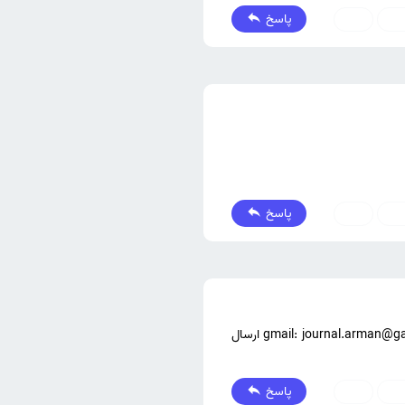
پاسخ
0
0
پاسخ
0
0
باسلام خدمت شما.ممنون میشم اگر تمام درخواستتان را به صورت کامل از طریق gmail: journal.arman@gamil.com ارسال
پاسخ
0
0