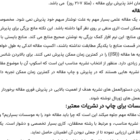
ش برای مقاله ، (مثلا 7-21 روز) می باشد.
اله
 یک مقاله علمی بسیار مهم به علت نوشتار مبهم خود پذیرش نمی شود. مخصوصا ، 
کن است اثری منفی بر روی نظر آنها داشته باشد. این نکته مانع بزرگی برای پذیرش 
ی منابع: این نرم افزار کمک بزرگی به نوشتن صحیح منابع می کند. منابع بایستی با 
در قسمت منابع با یکدیگر مطابقت نداشته باشند، اکسپت مقاله اندکی به طول خواهد
انتخاب ژورنال مناسب: تمامی نشریه ها مقاله ((ISI)) را در کمترین زمان ممکن پذیرش نمی کنند. 
زیادی دارد. منظور از انتخاب نشریه مناسب این است که اسکوپ آن با موضوع مقاله
 نشریه هایی هستند که در پذیرش و چاپ مقاله در کمترین زمان ممکن تجربه داش
کردن دستورالعمل های نشریه هدف از اهمیت بالایی در پذیرش فوری مقاله برخوردار
لعمل های ژورنال نوشته شوند.
ات برای چاپ در نشریات معتبر:
 مقاله مهم جلوه میکند این است که چرا باید مقاله خود را به موسسات بسپاریم؟ و یا
ک نشریه مناسب، و مرتبط با رشته محققان، کاری بسیار تخصصی و دشوار است. یک پ
اظ فنی ارزیابی نموده تا از جعلی نبودن آن اطمینان حاصل نماید.