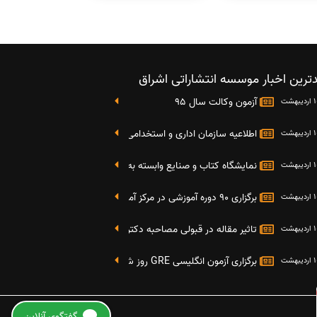
ترین اخبار موسسه انتشاراتی اشراق
آزمون وکالت سال 95
اطلاعیه سازمان اداری و استخدامی کشور در خصوص نتایج دومین آز
نمایشگاه کتاب و صنایع وابسته به دانشگاه صنعتی شریف 4 الی 8 مهر ماه 95
برگزاری 90 دوره آموزشی در مرکز آموزش فرهنگی دانشگاه علامه
تاثیر مقاله در قبولی مصاحبه دکتری
برگزاری آزمون انگلیسی GRE روز شنبه 27 شهریور(مقارن با 17 سپتامبر 2016)
هزینه چاپ مقاله در مجلات ISI، Scopus، PubMed و ISC +
گفتگوی آنلاین