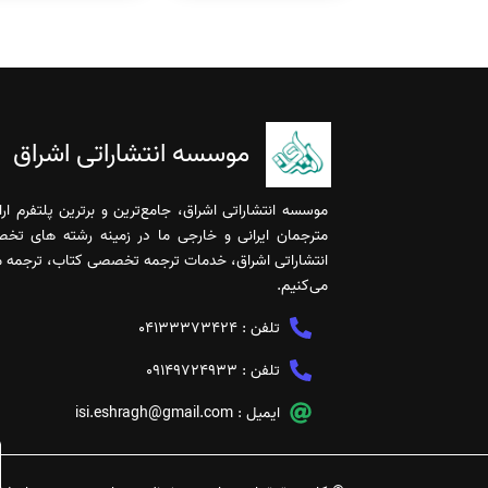
موسسه انتشاراتی اشراق
موسسه انتشاراتی اشراق، جامع‌ترین و برترین پلتفرم ا
مترجمان ایرانی و خارجی ما در زمینه رشته های تخ
انتشاراتی اشراق، خدمات ترجمه تخصصی کتاب، ترجمه مقا
می‌کنیم.
تلفن :
04133373424
تلفن :
09149724933
ایمیل :
isi.eshragh@gmail.com
خدمات ویرایش تخصصی مقاله | تضمین کیفیت و افزایش شانس