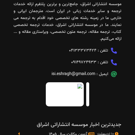
موسسه انتشاراتی اشراق، جامع‌ترین و برترین پلتفرم ارائه خدمات
ترجمه و سایر خدمات زبانی در ایران است. مترجمان ایرانی و
خارجی ما در زمینه رشته های تخصصی خود اقدام به ترجمه می
نمایند. ما در موسسه انتشاراتی اشراق، خدمات ترجمه تخصصی
کتاب، ترجمه مقاله، ترجمه متون تخصصی، ویراستاری مقاله و ...
ارائه می‌کنیم.
تلفن :
04133373424
تلفن :
09149724933
ایمیل :
isi.eshragh@gmail.com
جدیدترین اخبار موسسه انتشاراتی اشراق
آزمون وکالت سال 1405
10 اردیبهشت