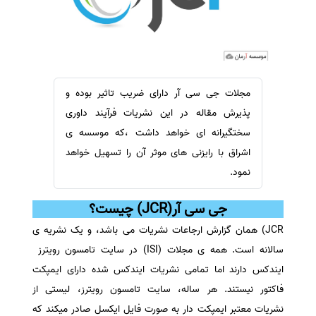
سفارش ویرایش
ترجمه عربی به فارسی
سفارش پارافریز
مشاهده همه زبان ها
سفارش فرمت‌بندی
سفارش کاهش کمیت
مجلات جی سی آر دارای ضریب تاثیر بوده و
سفارش معرفی مجله
پذیرش مقاله در این نشریات فرآیند داوری
سفارش معرفی مقاله
سختگیرانه ای خواهد داشت ،که موسسه ی
اشراق با رایزنی های موثر آن را تسهیل خواهد
سفارش معرفی کتاب
نمود.
سفارش چکیده مبسوط
سفارش ترجمه مولتی‌مدیا
جی سی آر(JCR) چیست؟
سفارش گویندگی
JCR) همان گزارش ارجاعات نشریات می باشد، و یک نشریه ی
سفارش تولید محتوا
سالانه است. همه ی مجلات (ISI) در سایت تامسون رویترز
سفارش ترجمه همزمان
ایندکس دارند اما تمامی نشریات ایندکس شده دارای ایمپکت
فاکتور نیستند. هر ساله، سایت تامسون رویترز، لیستی از
سفارش چکیده گرافیکی
نشریات معتبر ایمپکت دار به صورت فایل ایکسل صادر میکند که
سفارش تهیه کاورلتر