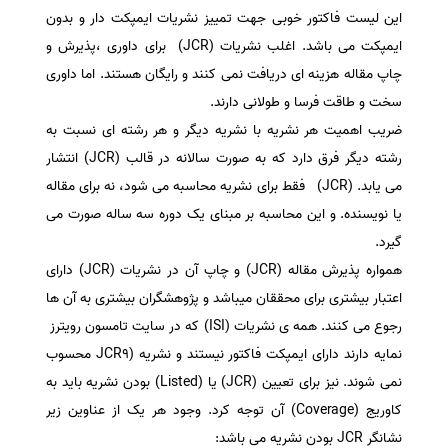
این لیست فاکتور خوبی جهت تمییز نشریات ایمپکت دار و بدون
سفارش انگیزه‌نامه‌SOP
ایمپکت می باشد. اغلب نشریات (JCR) برای داوری ،پذیرش و
چاپ مقاله هزینه ای دریافت نمی کنند و رایگان هستند. اما داوری
سخت و طاقت فرسا و طولانی دارند.
ضریب اهمیت هر نشریه با نشریه دیگر و هر رشته ای نسبت به
رشته دیگر فرق دارد که به صورت سالانه در قالب (JCR) انتشار
می یابد. (JCR) فقط برای نشریه محاسبه می شود، نه برای مقاله
یا نویسنده. و این محاسبه بر مبنای یک دوره سه ساله صورت می
گیرد.
همواره پذیرش مقاله (JCR) و چاپ آن در نشریات (JCR) دارای
اعتبار بیشتری برای محققان میباشد و پژوهشگران بیشتری به آن ها
رجوع می کنند. همه ی نشریات (ISI) که در سایت تامسون رویترز
نمایه دارند دارای ایمپکت فاکتور نیستند و نشریه (JCR9 محسوب
نمی شوند. نیز برای تعیین (JCR) یا (Listed) بودن نشریه باید به
کاوریج (Coverage) آن توجه کرد. وجود هر یک از عناوین زیر
نشانگر JCR بودن نشریه می باشد: