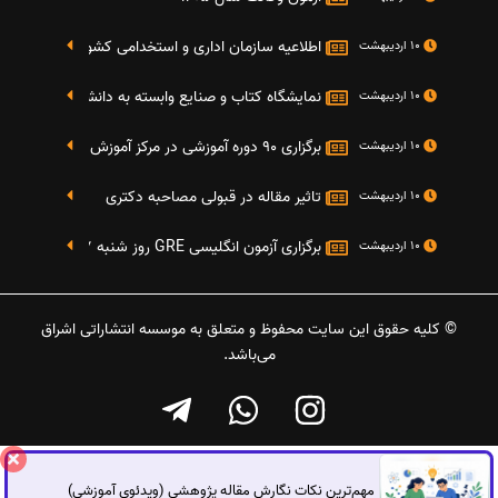
اطلاعیه سازمان اداری و استخدامی کشور در خصوص نت
10 اردیبهشت
نمایشگاه کتاب و صنایع وابسته به دانشگاه صنعتی شریف 4 الی 8 مهر م
10 اردیبهشت
برگزاری 90 دوره آموزشی در مرکز آموزش فرهنگی دانشگاه علامه
10 اردیبهشت
تاثیر مقاله در قبولی مصاحبه دکتری
10 اردیبهشت
برگزاری آزمون انگلیسی GRE روز شنبه 27 شهریور(مقارن با 17 سپتامبر 2016)
10 اردیبهشت
© کلیه حقوق این سایت محفوظ و متعلق به موسسه انتشاراتی اشراق
می‌باشد.
مهم‌ترین نکات نگارش مقاله پژوهشی (ویدئوی آموزشی)
گفتگوی آنلاین