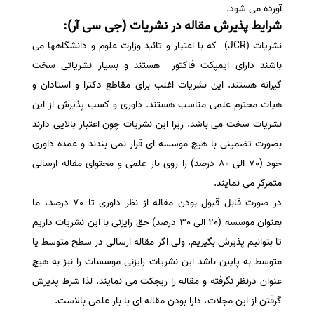
آورده می شود.
شرایط پذیرش مقاله در نشریات (جی سی آر):
نشریات (JCR) که با اعتبار و تائید وزارت علوم و دانشگاهها می
باشند دارای ایمپکت فاکتور هستند و بسیار نشریاتی سخت
گیرانه هستند. این نشریات اغلب برای مقاطع دکترا و استادان و
هیات محترم علمی مناسب هستند. داوری و کسب پذیرش از این
نشریات سخت می باشد. زیرا این نشریات چون اعتبار بالایی دارند
بصورت تضمینی با هیچ موسسه ای قرار نمی بندند و عمده داوری
خود (70 الی 80 درصد) را روی بار علمی و محتوای مقاله ارسالی
متمرکز می نمایند.
در صورت قابل قبول بودن مقاله از نظر داوری تا 70 درصد، ما
بعنوان موسسه (20 الی 30 درصد) حق رایزنی با این نشریات داریم
تا بتوانیم پذیرش بگیریم. ولی اگر مقاله ارسالی در سطح متوسط یا
متوسط به پایین باشد این نشریات رایزنی موسسات را نیز به هیچ
عنوان درنظر نگرفته و مقاله را ریجکت می نمایند. لذا شرط پذیرش
گرفتن از این مجلات، دارا بودن مقاله ای با بار علمی بالاست.