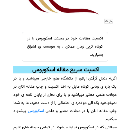
سفارش ویرایش
ترجمه عربی به فارسی
سفارش پارافریز
مشاهده همه زبان ها
سفارش فرمت‌بندی
سفارش کاهش کمیت
اکسپت مقالات خود در مجلات اسکوپوس را در
سفارش معرفی مجله
کوتاه ترین زمان ممکن ، به موسسه ی اشراق
سفارش معرفی مقاله
بسپارید.
سفارش معرفی کتاب
اکسپت سریع مقاله اسکوپوس
سفارش چکیده مبسوط
اگربه دنبال گرفتن اپلای از دانشگاه های خارجی میباشید و یا در
سفارش ترجمه مولتی‌مدیا
یک بازه ی زمانی کوتاه مایل به اخذ اکسپت و چاپ مقاله اتان در
سفارش گویندگی
مجلات علمی معتبر میباشید و یا برای دفاع از پایان نامه ی خود
سفارش تولید محتوا
نمیخواهید یک الی دو نمره ی احتمالی را از دست دهید، ما به شما
سفارش ترجمه همزمان
چاپ مقاله اتلن را در مجلات معتبر و علمی
اسکوپوس
پیشنهاد
میکنیم.
سفارش چکیده گرافیکی
مجلاتی که در اسکوپوس نمایه میشوند در تمامی حیطه های علوم
سفارش تهیه کاورلتر