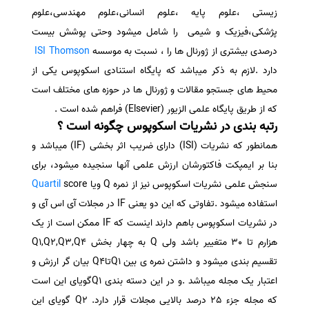
زیستی ،علوم پایه ،علوم انسانی،علوم مهندسی،علوم
سفارش انگیزه‌نامه‌SOP
پژشکی،فیزیک و شیمی را شامل میشود وحتی پوشش بیست
درصدی بیشتری از ژورنال ها را ، نسبت به موسسه
ISI Thomson
دارد .لازم به ذکر میباشد که پایگاه استنادی اسکوپوس یکی از
محیط های جستجو مقالات و ژورنال ها در حوزه های مختلف است
که از طریق پایگاه علمی الزیور (Elsevier) فراهم شده است .
رتبه بندی در نشریات اسکوپوس چگونه است ؟
همانطور که نشریات (ISI) دارای ضریب اثر بخشی (IF) میباشد و
بنا بر ایمپکت فاکتورشان ارزش علمی آنها سنجیده میشود، برای
سنجش علمی نشریات اسکوپوس نیز از نمره Q ویا
score
Quartil
استفاده میشود .تفاوتی که این دو یعنی IF در مجلات آی اس آی و
در نشریات اسکوپوس باهم دارند اینست که IF ممکن است از یک
هزارم تا 30 متغییر باشد ولی Q به چهار بخش Q1,Q2,Q3,Q4
تقسیم بندی میشود و داشتن نمره ی بین Q1تاQ4 بیان گر ارزش و
اعتبار یک مجله میباشد .و در این دسته بندی Q1گویای این است
که مجله جزء 25 درصد بالایی مجلات قرار دارد. Q2 گویای این