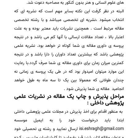
های علوم انسانی و هنر بدون کنکور به مصاحبه دعوت شد.
البته در نظر گرفت این نکته بسایر مهم است که نشریه ای که
انتخاب میشود ،نشریه ای تخصصی میباشد و با رشته تخصصی
مقاله مرتبط است . همچنین نشریات باید معتبر بوده و به علت
اعتبار بالا ، تعداد مقالات ارسالی با آنها کم می باشد و در نتیجه
پروسه ی داوری مقاله ی شما کوتاه تر خواهد بود. نشریه علمی
پژوهشی باشد که بیشترین تعداد داوران را دارا باشد و در نتیجه
کمترین میزان زمان برای داوری مقاله ی شما صرف گردد.با رعایت
این موارد میتوان امیدوار بود که در طی یک پروسه ی زمانی نه
چندان طولانی که معمولا بین یک تا سه ماه به طول خواهد
انجامید مقاله ی شما پذیرش شود .
مراحل پذیرش و چاپ یک مقاله در نشریات علمی
پژوهشی داخلی :
به منظور اقدام برای اخذ پذیرش در مجلات علمی پژوهشی داخلی
ابتدا باید درخواست خود را به ایمیل موسسه
isi.eshragh@gmail.com ارسال نمایید و رشته ی تحصیلی خود
و عنوان مقاله اتان را نیز قید بفرمایید تا کارشناسان ما بررسی کرده