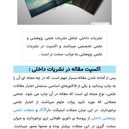
سفارش ویرایش
ترجمه عربی به فارسی
سفارش پارافریز
مشاهده همه زبان ها
سفارش فرمت‌بندی
سفارش کاهش کمیت
نشریات داخلی شامل نشریات علمی پژوهشی و
سفارش معرفی مجله
علمی تخصصی میباشند و اکسپت در نشریات
سفارش معرفی مقاله
علمی پژوهشی به مراتب سخت تر است .
سفارش معرفی کتاب
اکسپت مقاله در نشریات داخلی :
سفارش چکیده مبسوط
پس از آماده شدن مقاله،بسیار مهم است که در چه مجله ای آن را
سفارش ترجمه مولتی‌مدیا
به چاپ برسانید و یکی از فاکتورهای اساسی سنجش اعتبار مقالات
سفارش گویندگی
علمی، نوع مجله ای است که مقاله در آن چاپ می شود. تمامی
سفارش تولید محتوا
مجلاتی که مورد تایید وزات علوم میباشند از اعتبار علمی
سفارش ترجمه همزمان
برخوردارند. در این میان مجلات ایمپکت دار
JCR
و
مجلات علمی
پژوهشی داخلی
از پروسه ی داوری طولانی تری برخوردارند و میزان
سفارش چکیده گرافیکی
سخت گیری در این مجلات بیشتر بوده و محتوا محور میباشند.
سفارش تهیه کاورلتر