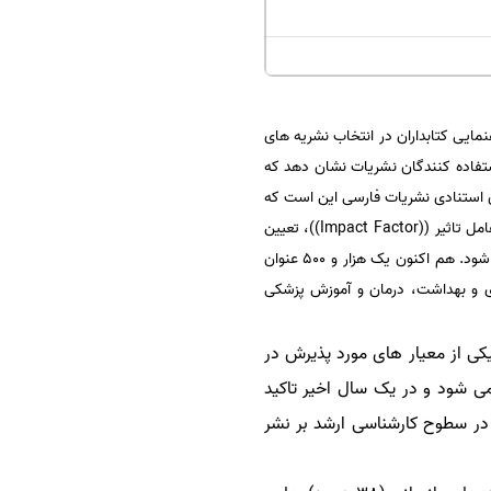
ایی کتابداران در انتخاب نشریه های
ستفاده کنندگان نشریات نشان دهد که
ی استنادی نشریات فارسی این است که
یک نشریه چقدر به دفعات توسط مقالات دیگر مورد استناد و استفاده قرار می گیرد. این رتبه بندی با استفاده از تعیین عامل تاثیر ((Impact Factor))، تعیین
شاخص نزدیکی((Immediacy Index)) و تعیین نیم عمر ((Half Life)) نشریات استناد کننده و استناد شونده انجام می شود. هم اکنون یک هزار و 500 عنوان
ی و بهداشت، درمان و آموزش پزشکی
ایندکس (ISC) باشند اهمیت ویژه ای پیدا کرده است و (ISC) به عنوان یکی از معیار های مورد پذیرش در
 شود و در یک سال اخیر تاکید
 در سطوح کارشناسی ارشد بر نشر