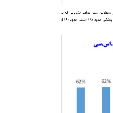
ر متفاوت است. تمامی نشریاتی که در
حوزه محیط زیست و منابع طبیعی منتشر شده اند ضریب تاثیر‌دار شده‌اند. این نسبت برای نشریات حوزه علوم کشاورزی و پزشکی حدود ۸۰٪ است. حدود ۶۰٪ از