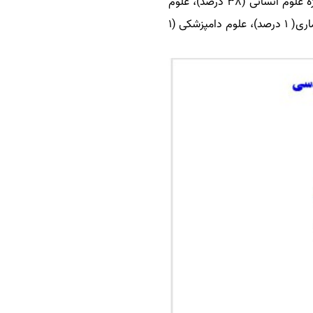
از نشریات نمایه‌ شده در نهاد استنادی علوم جهان اسلام درصد نشریات نمایه شده به ترتیب مربوط به حوزه علوم انسانی (38 درصد)، علوم
پزشکی( 28 درصد)، فنی و مهندسی( 12 درصد)، علوم پایه (10 درصد)، علوم کشاورزی( 10 درصد)، هنر و معماری( 1 درصد)، علوم دامپزشکی (1