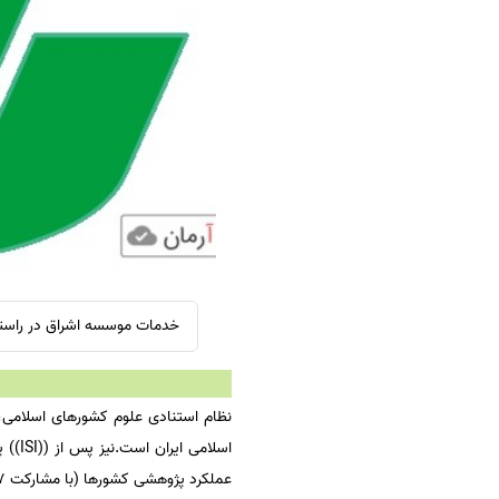
سفارش ویرایش
ترجمه عربی به فارسی
سفارش پارافریز
مشاهده همه زبان ها
سفارش فرمت‌بندی
سفارش کاهش کمیت
سفارش معرفی مجله
سفارش معرفی مقاله
سفارش معرفی کتاب
سفارش چکیده مبسوط
سفارش ترجمه مولتی‌مدیا
خدمات موسسه اشراق در راستای اکسپت و چاپ م
سفارش گویندگی
سفارش تولید محتوا
نظام استنادی علوم کشورهای اسلامی،ک
سفارش ترجمه همزمان
سفارش چکیده گرافیکی
عملکرد پژوهشی کشورها (با مشارکت 57 کشور)محسوب می شود و شامل موارد زیر میباشد :
سفارش تهیه کاورلتر