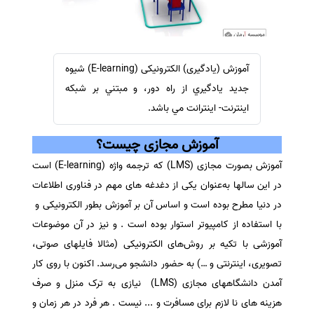
سفارش ویرایش
ترجمه عربی به فارسی
سفارش پارافریز
مشاهده همه زبان ها
سفارش فرمت‌بندی
آموزش (یادگیری) الکترونیکی (E-learning) شیوه
سفارش کاهش کمیت
جدید یادگیري از راه دور، و مبتني بر شبکه
سفارش معرفی مجله
اينترنت- اينترانت مي باشد.
سفارش معرفی مقاله
آموزش مجازی چیست؟
سفارش معرفی کتاب
آموزش بصورت مجازی (LMS) که ترجمه واژه (E-learning) است
سفارش چکیده مبسوط
در این سالها به‌عنوان یکی از دغدغه های مهم در فناوری اطلاعات
سفارش ترجمه مولتی‌مدیا
در دنیا مطرح بوده است و اساس آن بر آموزش بطور الکترونیکی و
سفارش گویندگی
با استفاده از کامپیوتر استوار بوده است . و نیز در آن موضوعات
آموزشی با تکیه بر روش‌های الکترونیکی (مثالا فایلهای صوتی،
سفارش تولید محتوا
تصویری، اینترنتی و …) به حضور دانشجو می‌رسد. اکنون با روی کار
سفارش ترجمه همزمان
آمدن دانشگاههای مجازی (LMS) نیازی به ترک منزل و صرف
سفارش چکیده گرافیکی
هزینه های نا لازم برای مسافرت و ... نیست . هر فرد در هر زمان و
سفارش تهیه کاورلتر