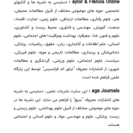
aylor & Francis Online :
دسترسی به نشریه ها و کتابهای
تخصصی حوزه های موضوعی مختلف از قبیل مطالعات محیطی،
هنر، علوم رفتاری، مطالعات ارتباطی، علوم زمین، تجارت، اقصاد،
صنعت، آموزش، مهندسی و فناوری، محیط زیست و کشاورزی،
علوم و فنون غذا، جغرافیا، بهداشت ومراقبت¬های اجتماعی، علوم
انسانی، علم اطلا
عات و کتابداری، زبان، حقوق، ریاضیات، پزشکی،
دندانپزشکی و پرستاری، مطالعات تاریخی و موزه، علوم فیزیکی،
سیاست، علوم اجتماعی، علوم ورزشی، گردشگری و مطالعات
شهری، از انتشارات معروف "تیلور اند فرانسیس" توسط این پایگاه
علمی فراهم شده است.
age Journals :
این سایت نشریات علمی، دسترسی به نشریه
های انتشارات معروف "سِیج" را فراهم می سازد. این نشریه ها در
حوزه های موضوعی مختلف از قبیل علوم بهداشتی، علوم زیستی و
زیست پزشکی، علوم و مهندسی مواد و علوم انسانی و اجتماعی
هستند.