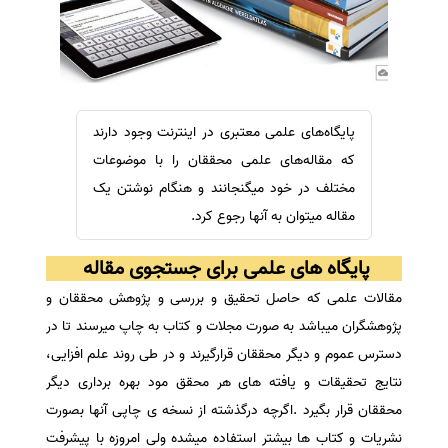
سفارش ویرایش
ترجمه عربی به فارسی
سفارش پارافریز
مشاهده همه زبان ها
سفارش فرمت‌بندی
سفارش کاهش کمیت
پایگاه‌های علمی معتبری در اینترنت وجود دارند
سفارش معرفی مجله
که مقاله‌های علمی محققان را با موضوعات
سفارش معرفی مقاله
مختلف در خود میگنجانند و هنگام نوشتن یک
مقاله میتوان به آنها رجوع کرد.
سفارش معرفی کتاب
سفارش چکیده مبسوط
پایگاه های علمی برای جستجوی مقاله
سفارش ترجمه مولتی‌مدیا
مقالات علمی که حاصل تحقیق و بررسی و پژوهش محققان و
سفارش گویندگی
پژوهشگران میباشد به صورت مجلات و کتاب به چاپ میرسند تا در
سفارش تولید محتوا
دسترس عموم و دیگر محققان قرارگیرند و در طی روند علم افزایی،
سفارش ترجمه همزمان
نتایج تحقیقات و یافته های هر محقق مود بهره برداری دیگر
محققان قرار بگیرد .اگرچه درگذشته از نسخه ی چاپی آنها بصورت
سفارش چکیده گرافیکی
نشریات و کتاب ها بیشتر استفاده میشده ولی امروزه با پیشرفت
سفارش تهیه کاورلتر