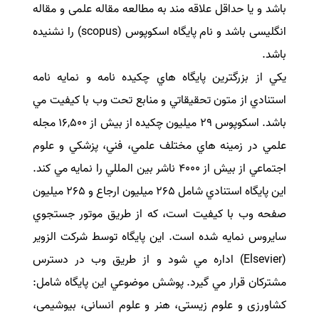
باشد و یا حداقل علاقه مند به مطالعه مقاله علمی و مقاله
انگلیسی باشد و نام پایگاه اسکوپوس (scopus) را نشنیده
باشد.
يكي از بزرگترين پايگاه هاي چكيده نامه و نمايه نامه
استنادي از متون تحقيقاتي و منابع تحت وب با كيفيت مي
باشد. اسكوپوس 29 ميليون چكيده از بيش از 16,500 مجله
علمي در زمينه هاي مختلف علمي، فني، پزشكي و علوم
اجتماعي از بيش از 4000 ناشر بين المللي را نمايه مي كند.
اين پايگاه استنادي شامل 265 ميليون ارجاع و 265 ميليون
صفحه وب با كيفيت است، كه از طريق موتور جستجوي
سايروس نمايه شده است. اين پايگاه توسط شركت الزوير
(Elsevier) اداره مي شود و از طريق وب در دسترس
مشتركان قرار مي گيرد. پوشش موضوعي اين پايگاه شامل:
کشاورزی و علوم زیستی، هنر و علوم انسانی، بیوشیمی،