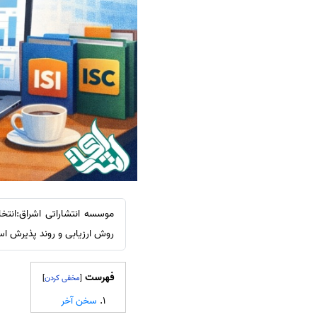
سفارش ویرایش
ترجمه عربی به فارسی
سفارش پارافریز
مشاهده همه زبان ها
سفارش فرمت‌بندی
سفارش کاهش کمیت
سفارش معرفی مجله
سفارش معرفی مقاله
سفارش معرفی کتاب
سفارش چکیده مبسوط
سفارش ترجمه مولتی‌مدیا
موسسه انتشاراتی اشراق:انتخ
سفارش گویندگی
روش ارزیابی و روند پذیرش اس
سفارش تولید محتوا
سفارش ترجمه همزمان
فهرست
]
[
سفارش چکیده گرافیکی
سخن آخر
سفارش تهیه کاورلتر